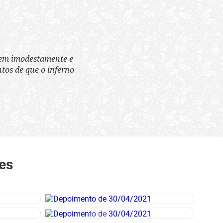
tem imodestamente e
tos de que o inferno
es