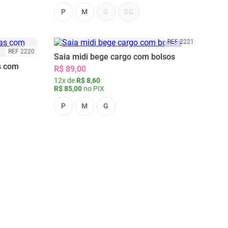
P
M
G
GG
REF 2221
REF 2220
Saia midi bege cargo com bolsos
s com
R$ 89,00
12x de
R$ 8,60
R$ 85,00
no PIX
P
M
G