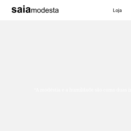
Loja
“A modéstia e a humildade são como duas ir