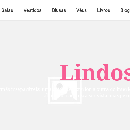
Saias
Vestidos
Blusas
Véus
Livros
Blog
Lindos
mãs inseparáveis: uma cuida do exterior, a outra do inte
alma que não busca ser vista, mas per