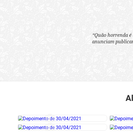
“Quão horrenda é 
anunciam publicame
A