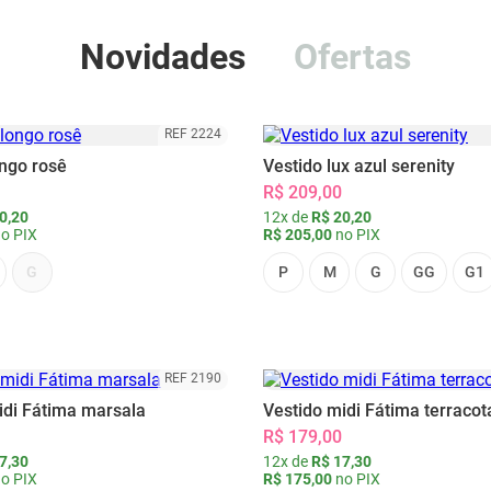
Novidades
Ofertas
REF 2224
ongo rosê
Vestido lux azul serenity
R$ 209,00
0,20
12x de
R$ 20,20
o PIX
R$ 205,00
no PIX
G
P
M
G
GG
G1
REF 2190
idi Fátima marsala
Vestido midi Fátima terracot
R$ 179,00
7,30
12x de
R$ 17,30
o PIX
R$ 175,00
no PIX