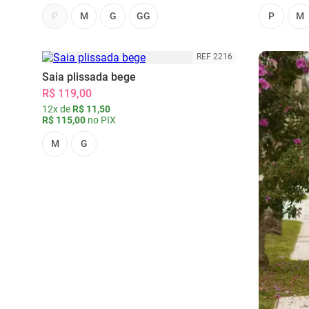
P
M
G
GG
P
M
REF 2216
Saia plissada bege
R$ 119,00
12x de
R$ 11,50
R$ 115,00
no PIX
M
G