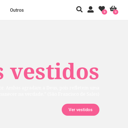
Outros
0
0
 vestidos
rior. Ambas agradam a Deus, pois refletem uma
manecer na verdade.” (São Francisco de Sales)
Ver vestidos