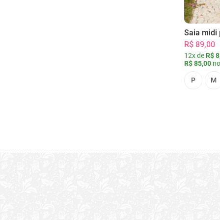
Saia midi 
R$ 89,00
12x de
R$ 8
R$ 85,00
no
P
M