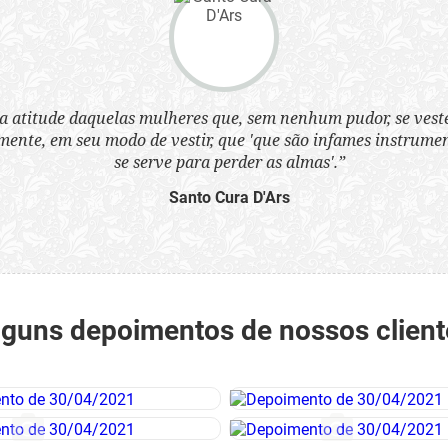
a atitude daquelas mulheres que, sem nenhum pudor, se ves
nte, em seu modo de vestir, que 'que são infames instrumen
se serve para perder as almas'.”
Santo Cura D'Ars
lguns depoimentos de nossos client