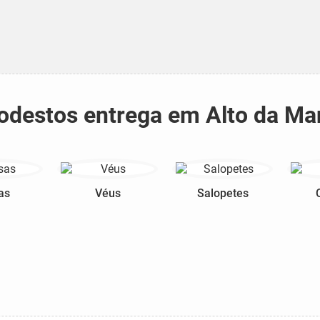
 modestos entrega em Alto da M
as
Véus
Salopetes