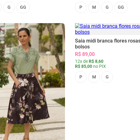
G
GG
P
M
G
GG
Saia midi branca flores rosa
bolsos
R$ 89,00
12x de
R$ 8,60
R$ 85,00
no PIX
P
M
G