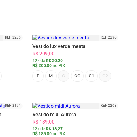
REF 2235
REF 2236
Vestido lux verde menta
R$ 209,00
12x de
R$ 20,20
R$ 205,00
no PIX
P
M
G
GG
G1
G2
REF 2191
REF 2208
a
Vestido midi Aurora
R$ 189,00
12x de
R$ 18,27
R$ 185,00
no PIX