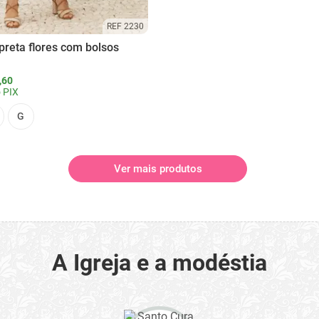
REF 2230
preta flores com bolsos
,60
 PIX
G
Ver mais produtos
A Igreja e a modéstia