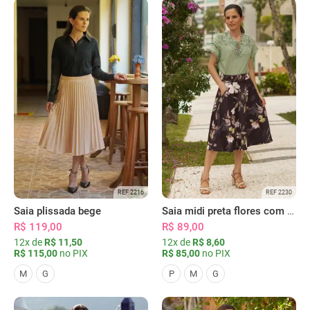
REF 2216
REF 2230
Saia plissada bege
Saia midi preta flores com bolsos
R$ 119,00
R$ 89,00
12x de
R$ 11,50
12x de
R$ 8,60
R$ 115,00
no PIX
R$ 85,00
no PIX
M
G
P
M
G