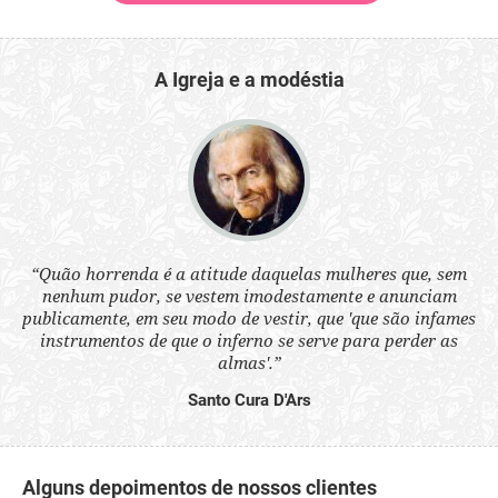
A Igreja e a modéstia
 a
“Quão horrenda é a atitude daquelas mulheres que, sem
“N
s
nenhum pudor, se vestem imodestamente e anunciam
q
ne.
publicamente, em seu modo de vestir, que 'que são infames
ou
instrumentos de que o inferno se serve para perder as
aq
almas'.”
Santo Cura D'Ars
Alguns depoimentos de nossos clientes