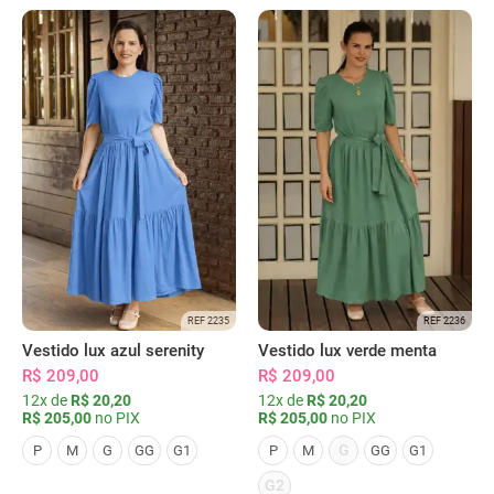
REF 2235
REF 2236
Vestido lux azul serenity
Vestido lux verde menta
R$ 209,00
R$ 209,00
12x de
R$ 20,20
12x de
R$ 20,20
R$ 205,00
no PIX
R$ 205,00
no PIX
G
P
M
G
GG
G1
P
M
GG
G1
G2