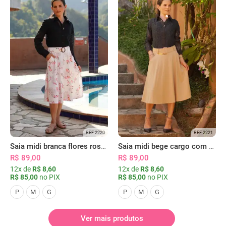
REF 2220
REF 2221
Saia midi branca flores rosas com bolsos
Saia midi bege cargo com bolsos
R$ 89,00
R$ 89,00
12x de
R$ 8,60
12x de
R$ 8,60
R$ 85,00
no PIX
R$ 85,00
no PIX
P
M
G
P
M
G
Ver mais produtos