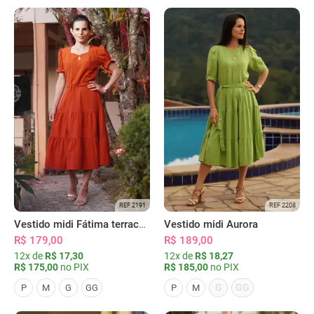
REF 2191
REF 2208
Vestido midi Fátima terracota
Vestido midi Aurora
R$ 179,00
R$ 189,00
12x de
R$ 17,30
12x de
R$ 18,27
R$ 175,00
no PIX
R$ 185,00
no PIX
G
GG
P
M
G
GG
P
M