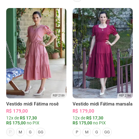
REF 2189
REF 2190
Vestido midi Fátima rosê
Vestido midi Fátima marsala
R$ 179,00
R$ 179,00
12x de
R$ 17,30
12x de
R$ 17,30
R$ 175,00
no PIX
R$ 175,00
no PIX
P
M
G
GG
P
M
G
GG