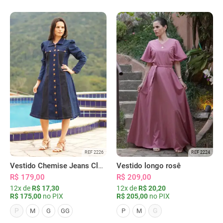
REF 2226
REF 2224
Vestido Chemise Jeans Clássica Serena
Vestido longo rosê
R$ 179,00
R$ 209,00
12x de
R$ 17,30
12x de
R$ 20,20
R$ 175,00
no PIX
R$ 205,00
no PIX
P
G
M
G
GG
P
M