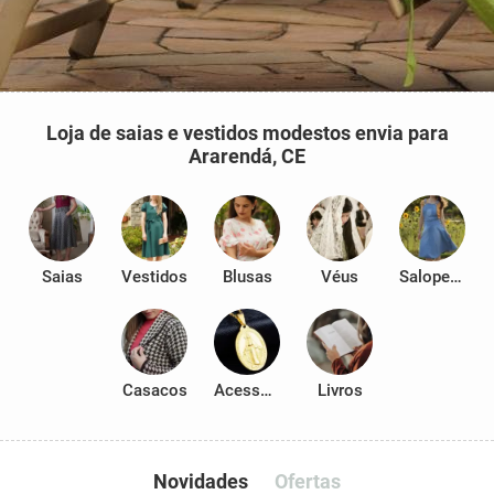
Loja de saias e vestidos modestos envia para
Ararendá, CE
Saias
Vestidos
Blusas
Véus
Salopetes
Casacos
Acessórios
Livros
Novidades
Ofertas