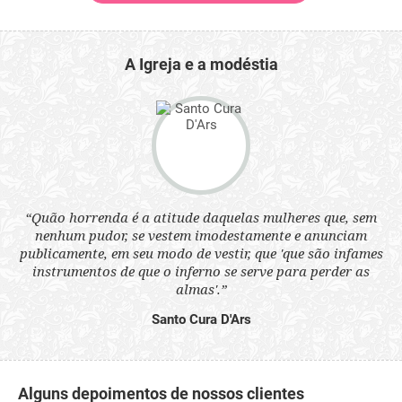
A Igreja e a modéstia
 a
“Quão horrenda é a atitude daquelas mulheres que, sem
“N
s
nenhum pudor, se vestem imodestamente e anunciam
q
ne.
publicamente, em seu modo de vestir, que 'que são infames
ou
instrumentos de que o inferno se serve para perder as
aq
almas'.”
Santo Cura D'Ars
Alguns depoimentos de nossos clientes