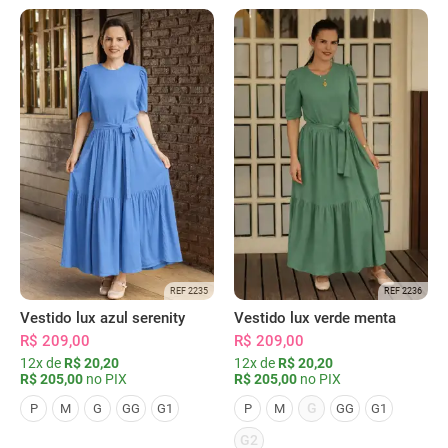
REF 2235
REF 2236
Vestido lux azul serenity
Vestido lux verde menta
R$ 209,00
R$ 209,00
12x de
R$ 20,20
12x de
R$ 20,20
R$ 205,00
no PIX
R$ 205,00
no PIX
G
P
M
G
GG
G1
P
M
GG
G1
G2