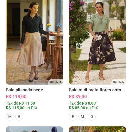
REF 2216
REF 2230
Saia plissada bege
Saia midi preta flores com bolsos
R$ 119,00
R$ 89,00
12x de
R$ 11,50
12x de
R$ 8,60
R$ 115,00
no PIX
R$ 85,00
no PIX
M
G
P
M
G