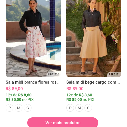
REF 2220
REF 2221
Saia midi branca flores rosas com bolsos
Saia midi bege cargo com bolsos
R$ 89,00
R$ 89,00
12x de
R$ 8,60
12x de
R$ 8,60
R$ 85,00
no PIX
R$ 85,00
no PIX
P
M
G
P
M
G
Ver mais produtos