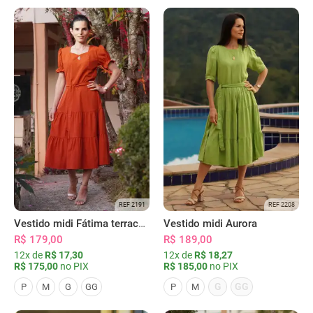
REF 2191
REF 2208
Vestido midi Fátima terracota
Vestido midi Aurora
R$ 179,00
R$ 189,00
12x de
R$ 17,30
12x de
R$ 18,27
R$ 175,00
no PIX
R$ 185,00
no PIX
G
GG
P
M
G
GG
P
M