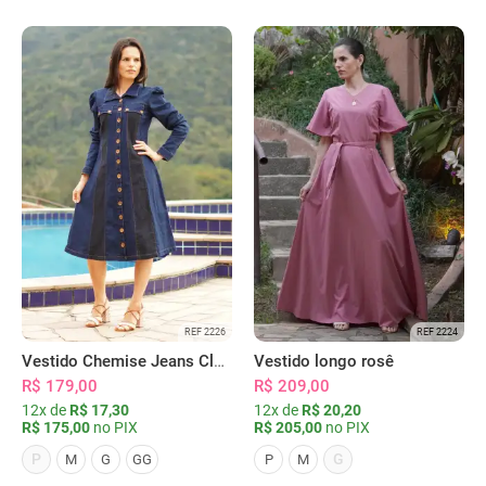
REF 2226
REF 2224
Vestido Chemise Jeans Clássica Serena
Vestido longo rosê
R$ 179,00
R$ 209,00
12x de
R$ 17,30
12x de
R$ 20,20
R$ 175,00
no PIX
R$ 205,00
no PIX
P
G
M
G
GG
P
M