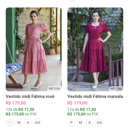
REF 2189
REF 2190
Vestido midi Fátima rosê
Vestido midi Fátima marsala
R$ 179,00
R$ 179,00
12x de
R$ 17,30
12x de
R$ 17,30
R$ 175,00
no PIX
R$ 175,00
no PIX
P
M
G
GG
P
M
G
GG