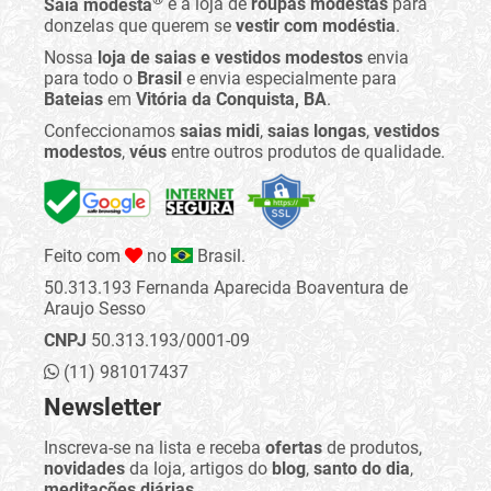
Saia modesta
é a loja de
roupas modestas
para
donzelas que querem se
vestir com modéstia
.
Nossa
loja de saias e vestidos modestos
envia
para todo o
Brasil
e envia especialmente para
Bateias
em
Vitória da Conquista, BA
.
Confeccionamos
saias midi
,
saias longas
,
vestidos
modestos
,
véus
entre outros produtos de qualidade.
Feito com
no
Brasil.
50.313.193 Fernanda Aparecida Boaventura de
Araujo Sesso
CNPJ
50.313.193/0001-09
(11) 981017437
Newsletter
Inscreva-se na lista e receba
ofertas
de produtos,
novidades
da loja, artigos do
blog
,
santo do dia
,
meditações diárias
...