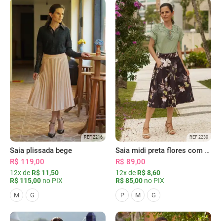
REF 2216
REF 2230
Saia plissada bege
Saia midi preta flores com bolsos
R$ 119,00
R$ 89,00
12x de
R$ 11,50
12x de
R$ 8,60
R$ 115,00
no PIX
R$ 85,00
no PIX
M
G
P
M
G