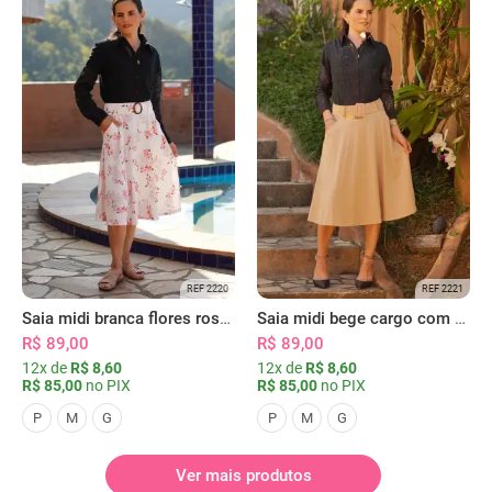
REF 2220
REF 2221
Saia midi branca flores rosas com bolsos
Saia midi bege cargo com bolsos
R$ 89,00
R$ 89,00
12x de
R$ 8,60
12x de
R$ 8,60
R$ 85,00
no PIX
R$ 85,00
no PIX
P
M
G
P
M
G
Ver mais produtos