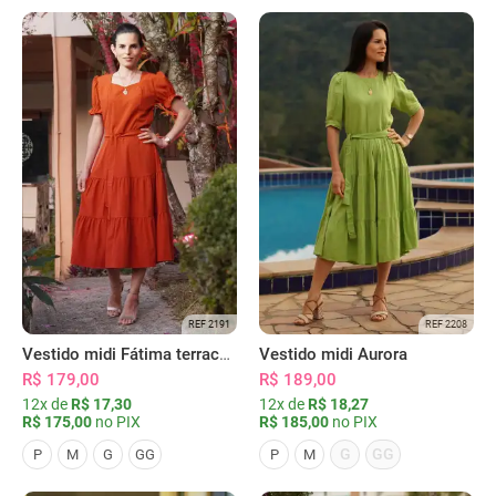
REF 2191
REF 2208
Vestido midi Fátima terracota
Vestido midi Aurora
R$ 179,00
R$ 189,00
12x de
R$ 17,30
12x de
R$ 18,27
R$ 175,00
no PIX
R$ 185,00
no PIX
G
GG
P
M
G
GG
P
M