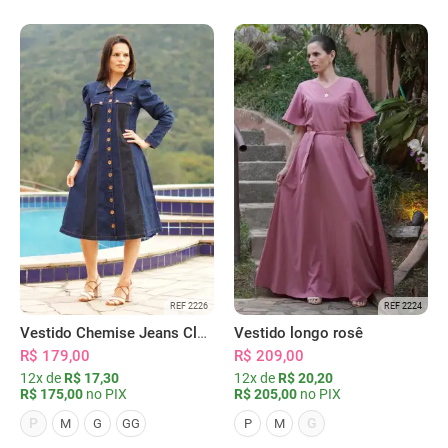
REF 2226
REF 2224
Vestido Chemise Jeans Clássica Serena
Vestido longo rosê
R$ 179,00
R$ 209,00
12x de
R$ 17,30
12x de
R$ 20,20
R$ 175,00
no PIX
R$ 205,00
no PIX
P
G
M
G
GG
P
M