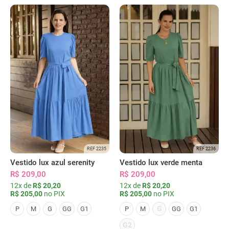
REF 2235
REF 2236
Vestido lux azul serenity
Vestido lux verde menta
R$ 209,00
R$ 209,00
12x de
R$ 20,20
12x de
R$ 20,20
R$ 205,00
no PIX
R$ 205,00
no PIX
G
P
M
G
GG
G1
P
M
GG
G1
G2