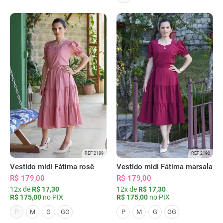
REF 2189
REF 2190
Vestido midi Fátima rosê
Vestido midi Fátima marsala
R$ 179,00
R$ 179,00
12x de
R$ 17,30
12x de
R$ 17,30
R$ 175,00
no PIX
R$ 175,00
no PIX
P
M
G
GG
P
M
G
GG