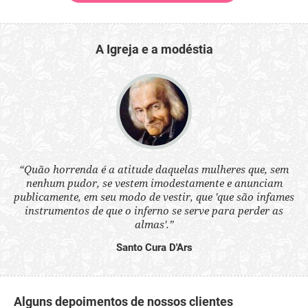
A Igreja e a modéstia
 a
“Quão horrenda é a atitude daquelas mulheres que, sem
“N
s
nenhum pudor, se vestem imodestamente e anunciam
q
ne.
publicamente, em seu modo de vestir, que 'que são infames
ou
instrumentos de que o inferno se serve para perder as
aq
almas'.”
Santo Cura D'Ars
Alguns depoimentos de nossos clientes