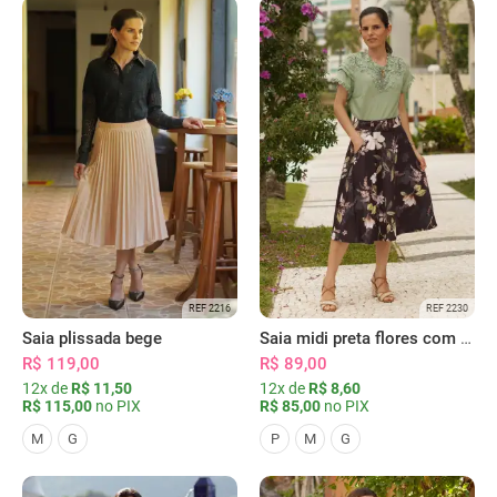
REF 2216
REF 2230
Saia plissada bege
Saia midi preta flores com bolsos
R$ 119,00
R$ 89,00
12x de
R$ 11,50
12x de
R$ 8,60
R$ 115,00
no PIX
R$ 85,00
no PIX
M
G
P
M
G