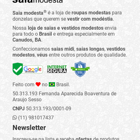
®
Saia modesta
é a loja de
roupas modestas
para
donzelas que querem se
vestir com modéstia
.
Nossa
loja de saias e vestidos modestos
envia
para todo o
Brasil
e entrega especialmente em
Canudos, BA
.
Confeccionamos
saias midi
,
saias longas
,
vestidos
modestos
,
véus
entre outros produtos de qualidade.
Feito com
no
Brasil.
50.313.193 Fernanda Aparecida Boaventura de
Araujo Sesso
CNPJ
50.313.193/0001-09
(11) 981017437
Newsletter
Inscreva-se na lista e receba
ofertas
de produtos,