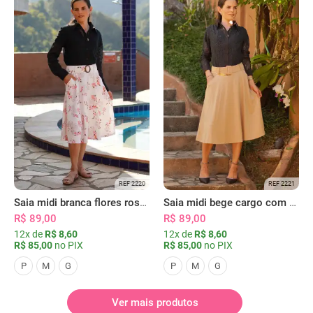
REF 2220
REF 2221
Saia midi branca flores rosas com bolsos
Saia midi bege cargo com bolsos
R$ 89,00
R$ 89,00
12x de
R$ 8,60
12x de
R$ 8,60
R$ 85,00
no PIX
R$ 85,00
no PIX
P
M
G
P
M
G
Ver mais produtos