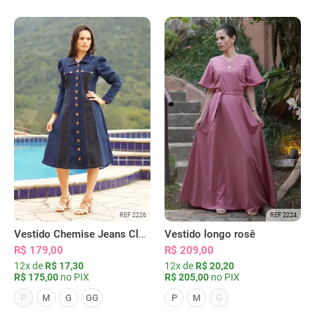
REF 2226
REF 2224
Vestido Chemise Jeans Clássica Serena
Vestido longo rosê
R$ 179,00
R$ 209,00
12x de
R$ 17,30
12x de
R$ 20,20
R$ 175,00
no PIX
R$ 205,00
no PIX
P
G
M
G
GG
P
M