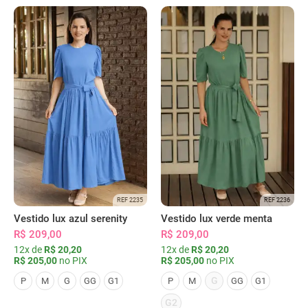
REF 2235
REF 2236
Vestido lux azul serenity
Vestido lux verde menta
R$ 209,00
R$ 209,00
12x de
R$ 20,20
12x de
R$ 20,20
R$ 205,00
no PIX
R$ 205,00
no PIX
G
P
M
G
GG
G1
P
M
GG
G1
G2