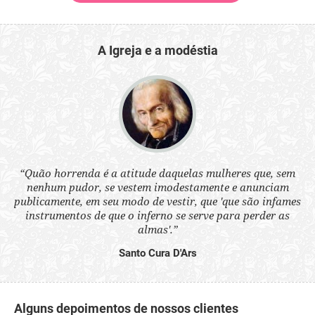
A Igreja e a modéstia
 a
“Quão horrenda é a atitude daquelas mulheres que, sem
“N
s
nenhum pudor, se vestem imodestamente e anunciam
q
ne.
publicamente, em seu modo de vestir, que 'que são infames
ou
instrumentos de que o inferno se serve para perder as
aq
almas'.”
Santo Cura D'Ars
Alguns depoimentos de nossos clientes