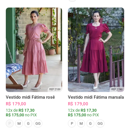
REF 2189
REF 2190
Vestido midi Fátima rosê
Vestido midi Fátima marsala
R$ 179,00
R$ 179,00
12x de
R$ 17,30
12x de
R$ 17,30
R$ 175,00
no PIX
R$ 175,00
no PIX
P
M
G
GG
P
M
G
GG