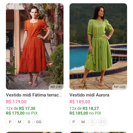
REF 2191
REF 2208
Vestido midi Fátima terracota
Vestido midi Aurora
R$ 179,00
R$ 189,00
12x de
R$ 17,30
12x de
R$ 18,27
R$ 175,00
no PIX
R$ 185,00
no PIX
G
GG
P
M
G
GG
P
M