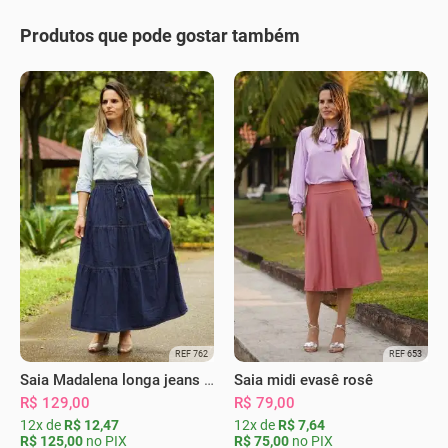
Produtos que pode gostar também
REF 762
REF 653
Saia Madalena longa jeans escura
Saia midi evasê rosê
R$ 129,00
R$ 79,00
12x de
R$ 12,47
12x de
R$ 7,64
R$ 125,00
no PIX
R$ 75,00
no PIX