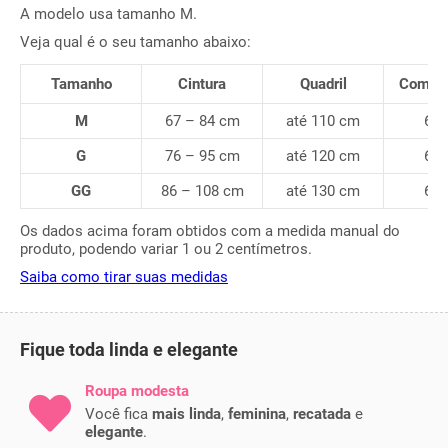
A modelo usa tamanho M.
Veja qual é o seu tamanho abaixo:
Tamanho
Cintura
Quadril
Compr
M
67 – 84 cm
até 110 cm
66
G
76 – 95 cm
até 120 cm
67
GG
86 – 108 cm
até 130 cm
69
Os dados acima foram obtidos com a medida manual do
produto, podendo variar 1 ou 2 centímetros.
Saiba como tirar suas medidas
Fique toda linda e elegante
Roupa modesta
Você fica
mais linda
,
feminina
,
recatada
e
elegante
.