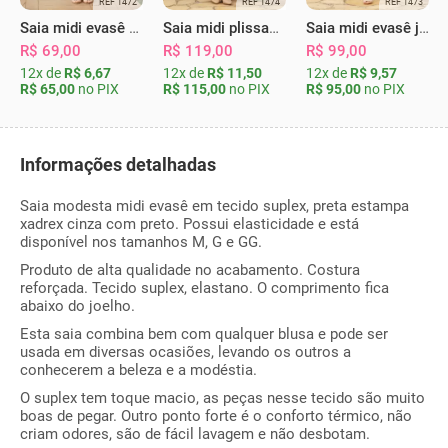
REF 1472
REF 1474
REF 1473
Saia midi evasê xadrez vermelha
Saia midi plissada primavera bege
Saia midi evasê jacquard preta grid
R$ 69,00
R$ 119,00
R$ 99,00
12x de
R$ 6,67
12x de
R$ 11,50
12x de
R$ 9,57
R$ 65,00
no PIX
R$ 115,00
no PIX
R$ 95,00
no PIX
Informações detalhadas
Saia modesta midi evasê em tecido suplex, preta estampa
xadrex cinza com preto. Possui elasticidade e está
disponível nos tamanhos M, G e GG.
Produto de alta qualidade no acabamento. Costura
reforçada. Tecido suplex, elastano. O comprimento fica
abaixo do joelho.
Esta saia combina bem com qualquer blusa e pode ser
usada em diversas ocasiões, levando os outros a
conhecerem a beleza e a modéstia.
O suplex tem toque macio, as peças nesse tecido são muito
boas de pegar. Outro ponto forte é o conforto térmico, não
criam odores, são de fácil lavagem e não desbotam.