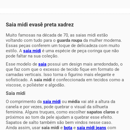
Saia midi evasê preta xadrez
Muito famosas na década de 70, as saias midi estão
voltando com tudo para o
guarda roupa
da mulher moderna.
Essas peças conferem um toque de delicadeza com muito
estilo. A
saia midi
é uma espécie de peça coringa que não
pode faltar na sua coleção.
Esse modelo de
saia
possui um design mais arredondado, o
que faz com que o excesso de tecido fique em formato de
camadas verticais. Isso torna o figurino mais elegante e
sofisticado. A
saia midi
é confeccionada em tecidos como a
viscose, o poliéster e algodão.
Saia midi
O comprimento da
saia midi
ou
média
vai até a altura da
canela e por vezes, pode quebrar o visual da silhueta
feminina. Alguns truques, como escolher
sapatos claros
e
próximos ao tom da pele ajudam a quebrar esse efeito.
Sapatos de salto também são bem vindos nesse caso.
Ainda assim, usar
saia midi
e
bota
e
saia midi jeans
com