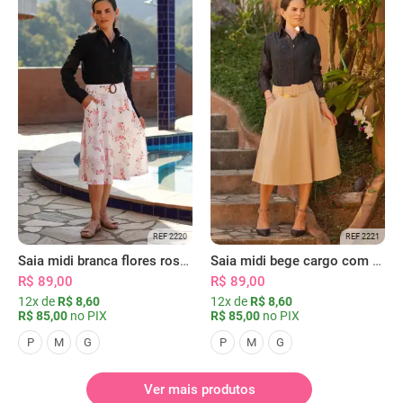
REF 2220
REF 2221
Saia midi branca flores rosas com bolsos
Saia midi bege cargo com bolsos
R$ 89,00
R$ 89,00
12x de
R$ 8,60
12x de
R$ 8,60
R$ 85,00
no PIX
R$ 85,00
no PIX
P
M
G
P
M
G
Ver mais produtos