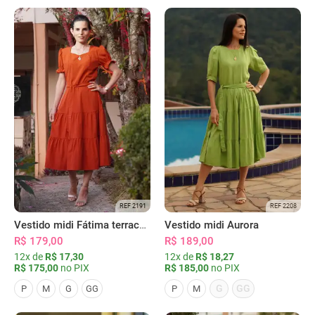
REF 2191
REF 2208
Vestido midi Fátima terracota
Vestido midi Aurora
R$ 179,00
R$ 189,00
12x de
R$ 17,30
12x de
R$ 18,27
R$ 175,00
no PIX
R$ 185,00
no PIX
G
GG
P
M
G
GG
P
M