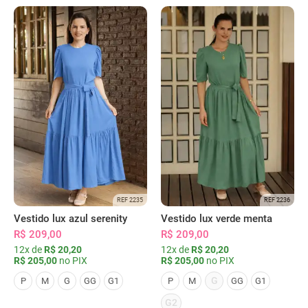
REF 2235
REF 2236
Vestido lux azul serenity
Vestido lux verde menta
R$ 209,00
R$ 209,00
12x de
R$ 20,20
12x de
R$ 20,20
R$ 205,00
no PIX
R$ 205,00
no PIX
G
P
M
G
GG
G1
P
M
GG
G1
G2