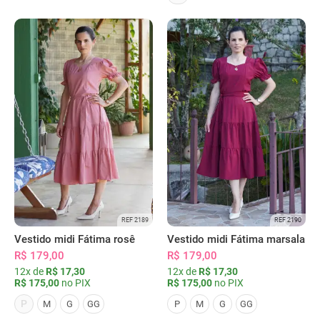
REF 2189
REF 2190
Vestido midi Fátima rosê
Vestido midi Fátima marsala
R$ 179,00
R$ 179,00
12x de
R$ 17,30
12x de
R$ 17,30
R$ 175,00
no PIX
R$ 175,00
no PIX
P
M
G
GG
P
M
G
GG