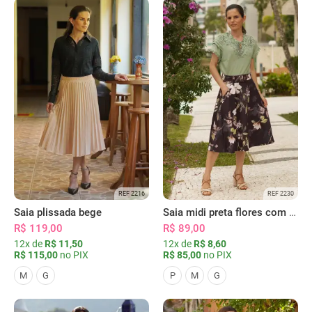
REF 2216
REF 2230
Saia plissada bege
Saia midi preta flores com bolsos
R$ 119,00
R$ 89,00
12x de
R$ 11,50
12x de
R$ 8,60
R$ 115,00
no PIX
R$ 85,00
no PIX
M
G
P
M
G