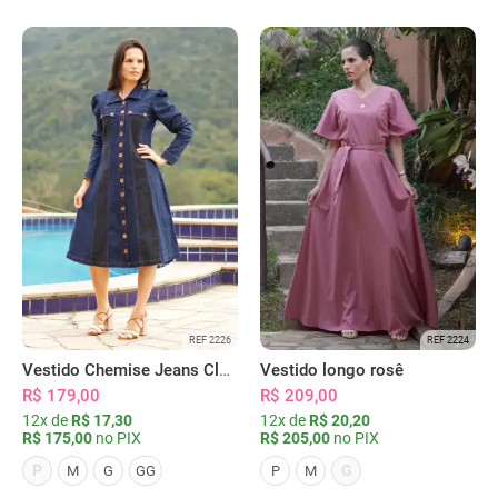
REF 2226
REF 2224
Vestido Chemise Jeans Clássica Serena
Vestido longo rosê
R$ 179,00
R$ 209,00
12x de
R$ 17,30
12x de
R$ 20,20
R$ 175,00
no PIX
R$ 205,00
no PIX
P
G
M
G
GG
P
M