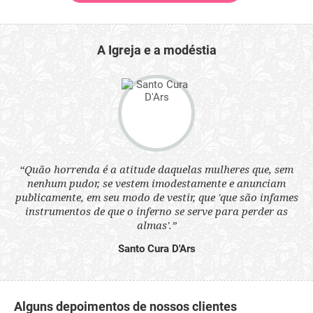
A Igreja e a modéstia
 a
“Quão horrenda é a atitude daquelas mulheres que, sem
“N
s
nenhum pudor, se vestem imodestamente e anunciam
q
ne.
publicamente, em seu modo de vestir, que 'que são infames
ou
instrumentos de que o inferno se serve para perder as
aq
almas'.”
Santo Cura D'Ars
Alguns depoimentos de nossos clientes