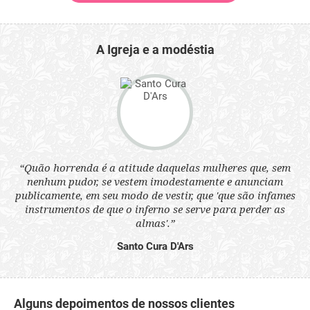
A Igreja e a modéstia
“Quão horrenda é a atitude daquelas mulheres que, sem
 a
“N
nenhum pudor, se vestem imodestamente e anunciam
s
q
publicamente, em seu modo de vestir, que 'que são infames
ne.
ou
instrumentos de que o inferno se serve para perder as
aq
almas'.”
Santo Cura D'Ars
Alguns depoimentos de nossos clientes