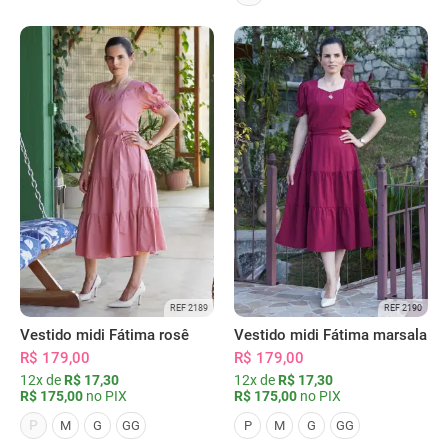
REF 2189
REF 2190
Vestido midi Fátima rosê
Vestido midi Fátima marsala
R$ 179,00
R$ 179,00
12x de
R$ 17,30
12x de
R$ 17,30
R$ 175,00
no PIX
R$ 175,00
no PIX
P
M
G
GG
P
M
G
GG