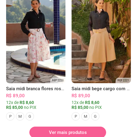
REF 2220
REF 2221
Saia midi branca flores rosas com bolsos
Saia midi bege cargo com bolsos
R$ 89,00
R$ 89,00
12x de
R$ 8,60
12x de
R$ 8,60
R$ 85,00
no PIX
R$ 85,00
no PIX
P
M
G
P
M
G
Ver mais produtos