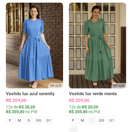
REF 2235
REF 2236
Vestido lux azul serenity
Vestido lux verde menta
R$ 209,00
R$ 209,00
12x de
R$ 20,20
12x de
R$ 20,20
R$ 205,00
no PIX
R$ 205,00
no PIX
G
P
M
G
GG
G1
P
M
GG
G1
G2