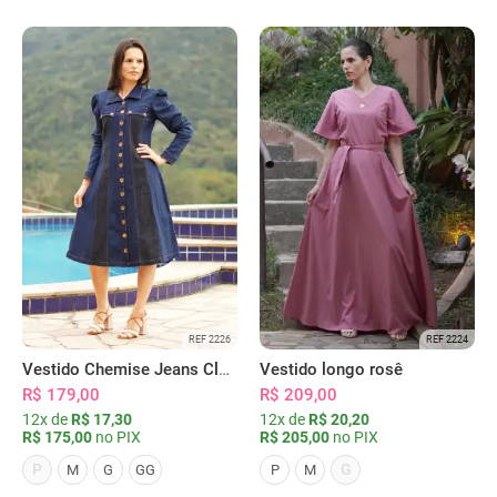
REF 2226
REF 2224
Vestido Chemise Jeans Clássica Serena
Vestido longo rosê
R$ 179,00
R$ 209,00
12x de
R$ 17,30
12x de
R$ 20,20
R$ 175,00
no PIX
R$ 205,00
no PIX
P
G
M
G
GG
P
M