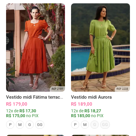
REF 2191
REF 2208
Vestido midi Fátima terracota
Vestido midi Aurora
R$ 179,00
R$ 189,00
12x de
R$ 17,30
12x de
R$ 18,27
R$ 175,00
no PIX
R$ 185,00
no PIX
G
GG
P
M
G
GG
P
M