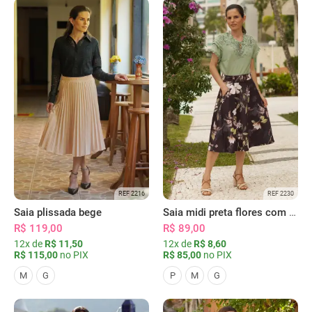
REF 2216
REF 2230
Saia plissada bege
Saia midi preta flores com bolsos
R$ 119,00
R$ 89,00
12x de
R$ 11,50
12x de
R$ 8,60
R$ 115,00
no PIX
R$ 85,00
no PIX
M
G
P
M
G