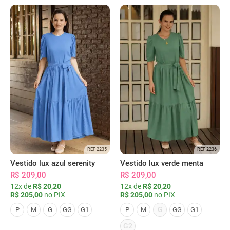
REF 2235
REF 2236
Vestido lux azul serenity
Vestido lux verde menta
R$ 209,00
R$ 209,00
12x de
R$ 20,20
12x de
R$ 20,20
R$ 205,00
no PIX
R$ 205,00
no PIX
G
P
M
G
GG
G1
P
M
GG
G1
G2