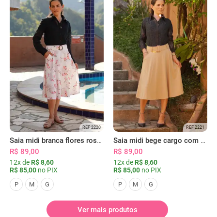
REF 2220
REF 2221
Saia midi branca flores rosas com bolsos
Saia midi bege cargo com bolsos
R$ 89,00
R$ 89,00
12x de
R$ 8,60
12x de
R$ 8,60
R$ 85,00
no PIX
R$ 85,00
no PIX
P
M
G
P
M
G
Ver mais produtos