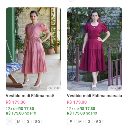
REF 2189
REF 2190
Vestido midi Fátima rosê
Vestido midi Fátima marsala
R$ 179,00
R$ 179,00
12x de
R$ 17,30
12x de
R$ 17,30
R$ 175,00
no PIX
R$ 175,00
no PIX
P
M
G
GG
P
M
G
GG