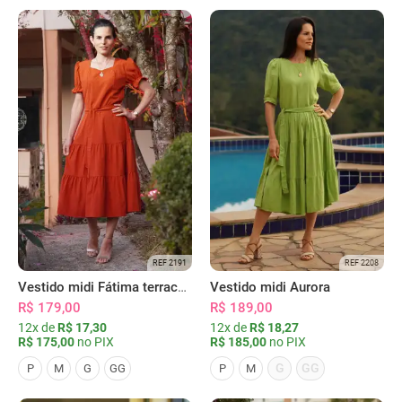
REF 2191
REF 2208
Vestido midi Fátima terracota
Vestido midi Aurora
R$ 179,00
R$ 189,00
12x de
R$ 17,30
12x de
R$ 18,27
R$ 175,00
no PIX
R$ 185,00
no PIX
G
GG
P
M
G
GG
P
M