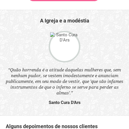
A Igreja e a modéstia
“Quão horrenda é a atitude daquelas mulheres que, sem
 a
“N
nenhum pudor, se vestem imodestamente e anunciam
s
q
publicamente, em seu modo de vestir, que 'que são infames
ne.
ou
instrumentos de que o inferno se serve para perder as
aq
almas'.”
Santo Cura D'Ars
Alguns depoimentos de nossos clientes