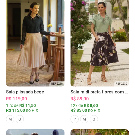
REF 2216
REF 2230
Saia plissada bege
Saia midi preta flores com bolsos
R$ 119,00
R$ 89,00
12x de
R$ 11,50
12x de
R$ 8,60
R$ 115,00
no PIX
R$ 85,00
no PIX
M
G
P
M
G