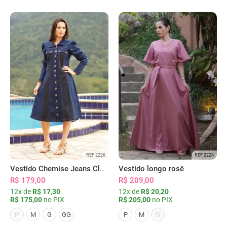
REF 2226
REF 2224
Vestido Chemise Jeans Clássica Serena
Vestido longo rosê
R$ 179,00
R$ 209,00
12x de
R$ 17,30
12x de
R$ 20,20
R$ 175,00
no PIX
R$ 205,00
no PIX
P
G
M
G
GG
P
M