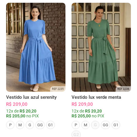
REF 2235
REF 2236
Vestido lux azul serenity
Vestido lux verde menta
R$ 209,00
R$ 209,00
12x de
R$ 20,20
12x de
R$ 20,20
R$ 205,00
no PIX
R$ 205,00
no PIX
G
P
M
G
GG
G1
P
M
GG
G1
G2