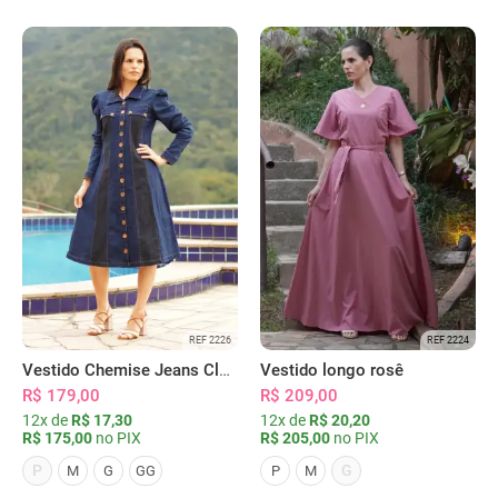
REF 2226
REF 2224
Vestido Chemise Jeans Clássica Serena
Vestido longo rosê
R$ 179,00
R$ 209,00
12x de
R$ 17,30
12x de
R$ 20,20
R$ 175,00
no PIX
R$ 205,00
no PIX
P
G
M
G
GG
P
M