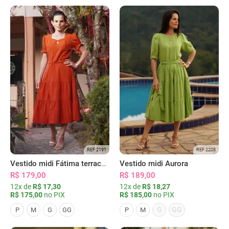
REF 2191
REF 2208
Vestido midi Fátima terracota
Vestido midi Aurora
R$ 179,00
R$ 189,00
12x de
R$ 17,30
12x de
R$ 18,27
R$ 175,00
no PIX
R$ 185,00
no PIX
G
GG
P
M
G
GG
P
M