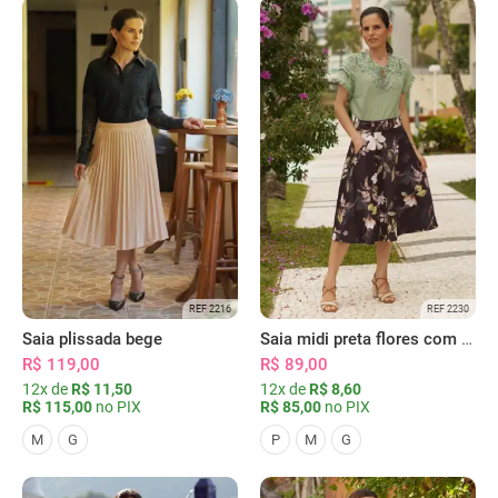
REF 2216
REF 2230
Saia plissada bege
Saia midi preta flores com bolsos
R$ 119,00
R$ 89,00
12x de
R$ 11,50
12x de
R$ 8,60
R$ 115,00
no PIX
R$ 85,00
no PIX
M
G
P
M
G