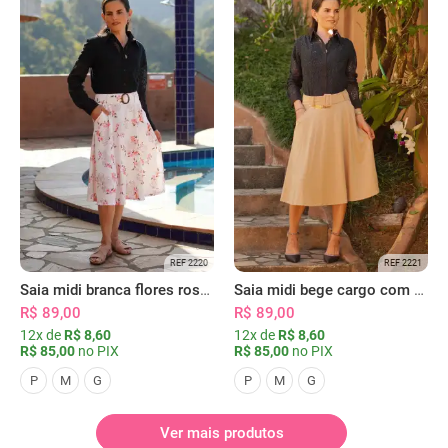
REF 2220
REF 2221
Saia midi branca flores rosas com bolsos
Saia midi bege cargo com bolsos
R$ 89,00
R$ 89,00
12x de
R$ 8,60
12x de
R$ 8,60
R$ 85,00
no PIX
R$ 85,00
no PIX
P
M
G
P
M
G
Ver mais produtos