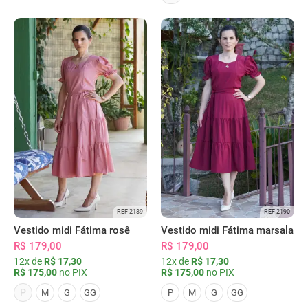
REF 2189
REF 2190
Vestido midi Fátima rosê
Vestido midi Fátima marsala
R$ 179,00
R$ 179,00
12x de
R$ 17,30
12x de
R$ 17,30
R$ 175,00
no PIX
R$ 175,00
no PIX
P
M
G
GG
P
M
G
GG