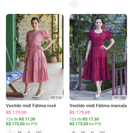
G2
REF 2189
REF 2190
Vestido midi Fátima rosê
Vestido midi Fátima marsala
R$ 179,00
R$ 179,00
12x de
R$ 17,30
12x de
R$ 17,30
R$ 175,00
no PIX
R$ 175,00
no PIX
P
M
G
GG
P
M
G
GG