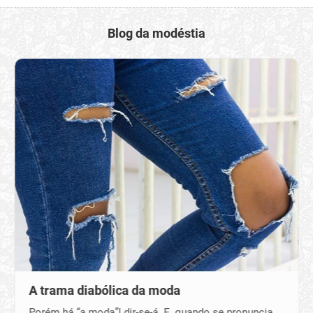
Blog da modéstia
A trama diabólica da moda
Porém há “a moda”! dir-se-á. E, quando se pronuncia