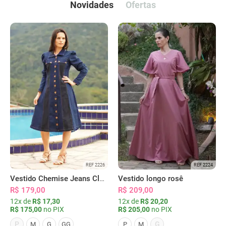
Novidades
Ofertas
REF 2226
REF 2224
Vestido Chemise Jeans Clássica Serena
Vestido longo rosê
R$ 179,00
R$ 209,00
12x de
R$ 17,30
12x de
R$ 20,20
R$ 175,00
no PIX
R$ 205,00
no PIX
P
G
M
G
GG
P
M