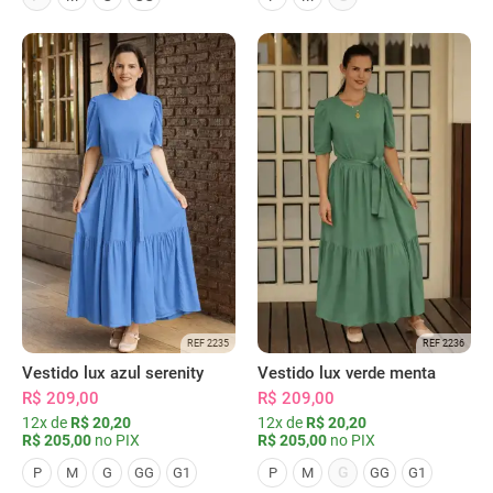
REF 2235
REF 2236
Vestido lux azul serenity
Vestido lux verde menta
R$ 209,00
R$ 209,00
12x de
R$ 20,20
12x de
R$ 20,20
R$ 205,00
no PIX
R$ 205,00
no PIX
G
P
M
G
GG
G1
P
M
GG
G1