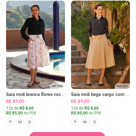
REF 2220
REF 2221
Saia midi branca flores rosas com bolsos
Saia midi bege cargo com bolsos
R$ 89,00
R$ 89,00
12x de
R$ 8,60
12x de
R$ 8,60
R$ 85,00
no PIX
R$ 85,00
no PIX
P
M
G
P
M
G