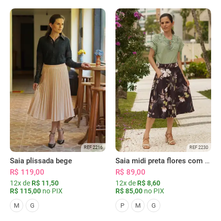
REF 2216
REF 2230
Saia plissada bege
Saia midi preta flores com bolsos
R$ 119,00
R$ 89,00
12x de
R$ 11,50
12x de
R$ 8,60
R$ 115,00
no PIX
R$ 85,00
no PIX
M
G
P
M
G