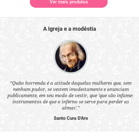
Ver mais produtos
A Igreja e a modéstia
 a
“Quão horrenda é a atitude daquelas mulheres que, sem
“N
s
nenhum pudor, se vestem imodestamente e anunciam
q
ne.
publicamente, em seu modo de vestir, que 'que são infames
ou
instrumentos de que o inferno se serve para perder as
aq
almas'.”
Santo Cura D'Ars