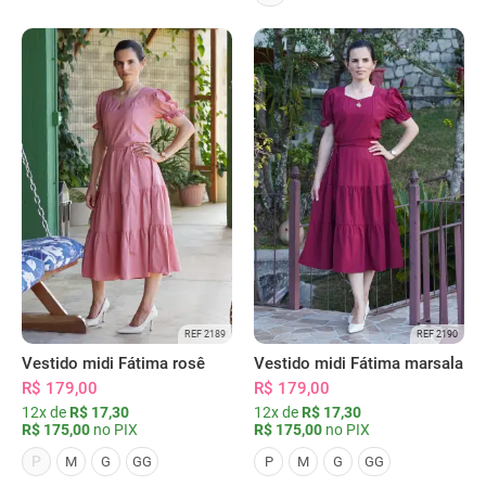
REF 2189
REF 2190
Vestido midi Fátima rosê
Vestido midi Fátima marsala
R$ 179,00
R$ 179,00
12x de
R$ 17,30
12x de
R$ 17,30
R$ 175,00
no PIX
R$ 175,00
no PIX
P
M
G
GG
P
M
G
GG