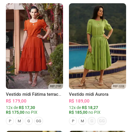
REF 2191
REF 2208
Vestido midi Fátima terracota
Vestido midi Aurora
R$ 179,00
R$ 189,00
12x de
R$ 17,30
12x de
R$ 18,27
R$ 175,00
no PIX
R$ 185,00
no PIX
G
GG
P
M
G
GG
P
M