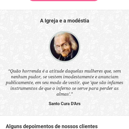
A Igreja e a modéstia
 a
“Quão horrenda é a atitude daquelas mulheres que, sem
“N
s
nenhum pudor, se vestem imodestamente e anunciam
q
ne.
publicamente, em seu modo de vestir, que 'que são infames
ou
instrumentos de que o inferno se serve para perder as
aq
almas'.”
Santo Cura D'Ars
Alguns depoimentos de nossos clientes