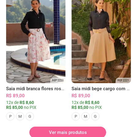
REF 2220
REF 2221
Saia midi branca flores rosas com bolsos
Saia midi bege cargo com bolsos
R$ 89,00
R$ 89,00
12x de
R$ 8,60
12x de
R$ 8,60
R$ 85,00
no PIX
R$ 85,00
no PIX
P
M
G
P
M
G
Ver mais produtos