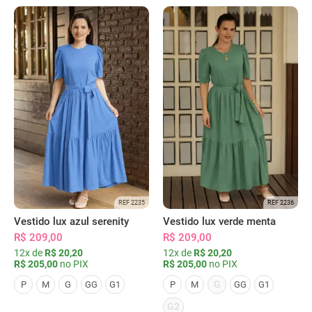
REF 2235
REF 2236
Vestido lux azul serenity
Vestido lux verde menta
R$ 209,00
R$ 209,00
12x de
R$ 20,20
12x de
R$ 20,20
R$ 205,00
no PIX
R$ 205,00
no PIX
G
P
M
G
GG
G1
P
M
GG
G1
G2