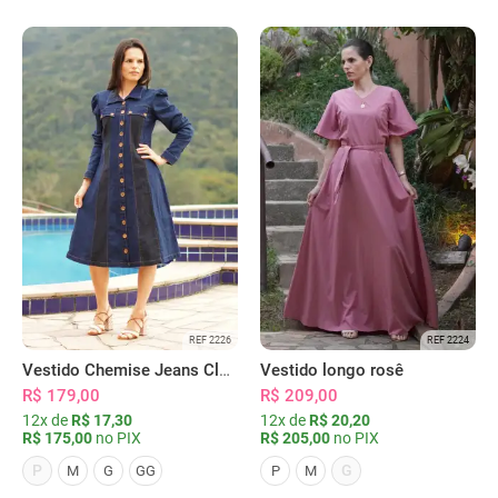
REF 2226
REF 2224
Vestido Chemise Jeans Clássica Serena
Vestido longo rosê
R$ 179,00
R$ 209,00
12x de
R$ 17,30
12x de
R$ 20,20
R$ 175,00
no PIX
R$ 205,00
no PIX
P
G
M
G
GG
P
M