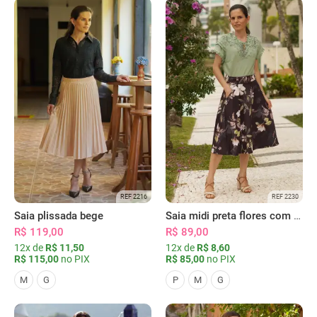
REF 2216
REF 2230
Saia plissada bege
Saia midi preta flores com bolsos
R$ 119,00
R$ 89,00
12x de
R$ 11,50
12x de
R$ 8,60
R$ 115,00
no PIX
R$ 85,00
no PIX
M
G
P
M
G