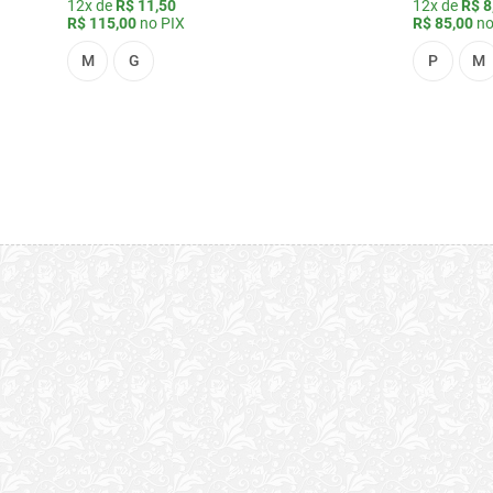
12x de
R$ 11,50
12x de
R$ 8
R$ 115,00
no PIX
R$ 85,00
no
M
G
P
M