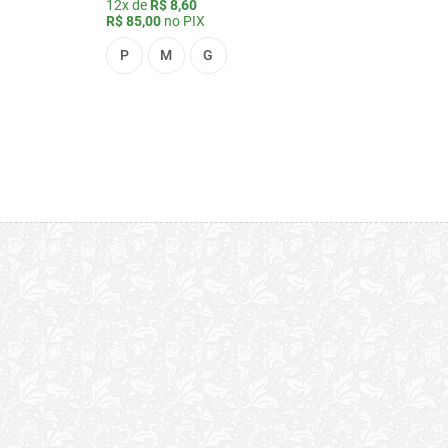
12x de
R$ 8,60
R$ 85,00
no PIX
P
M
G