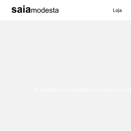
Loja
“A modéstia e a humildade são como duas ir