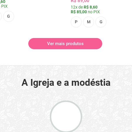
R$ 89,00
,60
 PIX
12x de
R$ 8,60
R$ 85,00
no PIX
G
P
M
G
Ver mais produtos
A Igreja e a modéstia