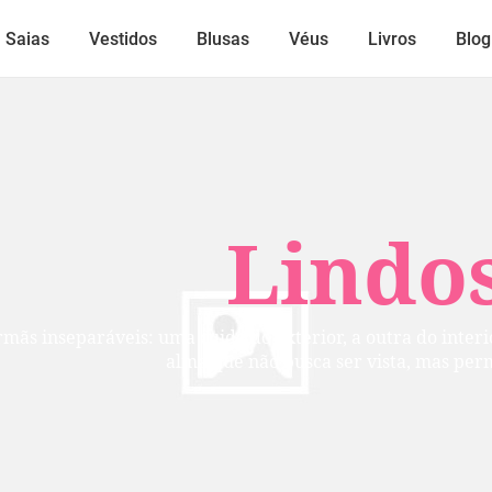
Saias
Vestidos
Blusas
Véus
Livros
Blog
Lindos
mãs inseparáveis: uma cuida do exterior, a outra do inte
alma que não busca ser vista, mas per