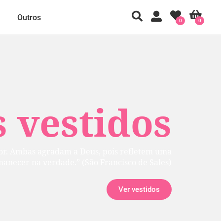
Outros
0
0
 vestidos
rior. Ambas agradam a Deus, pois refletem uma
manecer na verdade.” (São Francisco de Sales)
Ver vestidos