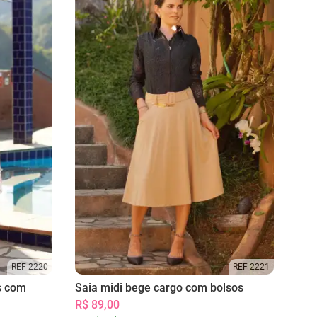
REF 2220
REF 2221
s com
Saia midi bege cargo com bolsos
R$ 89,00