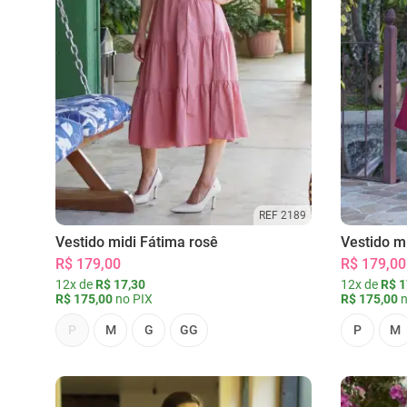
REF 2189
Vestido midi Fátima rosê
Vestido m
R$ 179,00
R$ 179,00
12x de
R$ 17,30
12x de
R$ 1
R$ 175,00
no PIX
R$ 175,00
n
P
M
G
GG
P
M