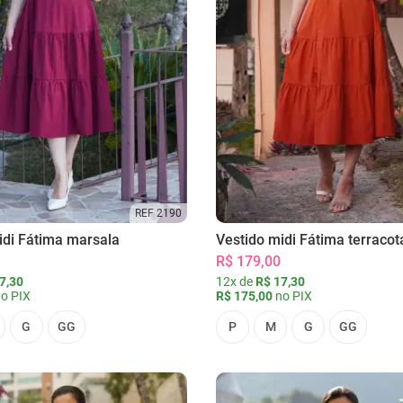
REF 2190
idi Fátima marsala
Vestido midi Fátima terracot
R$ 179,00
7,30
12x de
R$ 17,30
o PIX
R$ 175,00
no PIX
G
GG
P
M
G
GG