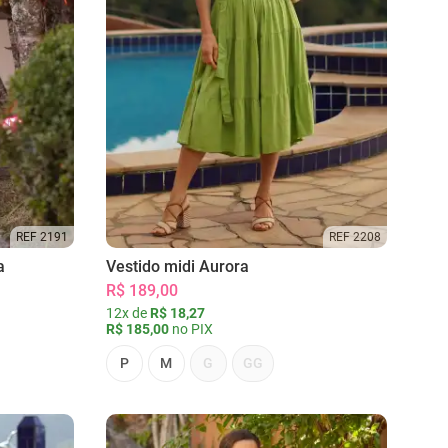
REF 2191
REF 2208
a
Vestido midi Aurora
R$ 189,00
12x de
R$ 18,27
R$ 185,00
no PIX
P
M
G
GG