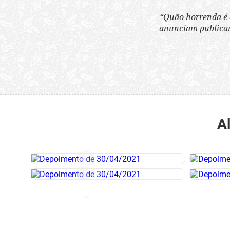
“Quão horrenda é 
anunciam publicame
A