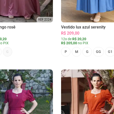
REF 2224
ongo rosê
Vestido lux azul serenity
R$ 209,00
0,20
12x de
R$ 20,20
o PIX
R$ 205,00
no PIX
G
P
M
G
GG
G1