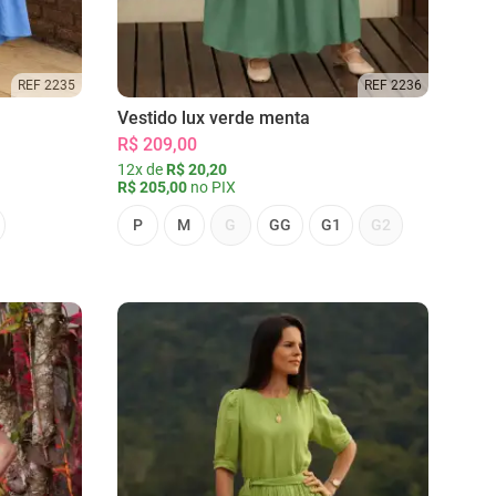
REF 2235
REF 2236
Vestido lux verde menta
R$ 209,00
12x de
R$ 20,20
R$ 205,00
no PIX
P
M
G
GG
G1
G2