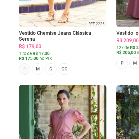
REF 2226
Vestido Chemise Jeans Clássica
Vestido l
Serena
R$ 209,00
R$ 179,00
12x de
R$ 2
R$ 205,00
n
12x de
R$ 17,30
R$ 175,00
no PIX
P
M
P
M
G
GG