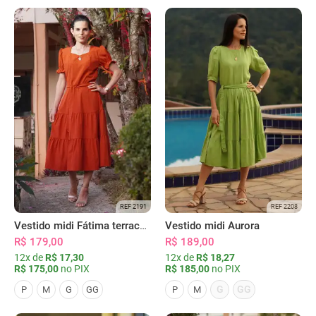
REF 2191
REF 2208
Vestido midi Fátima terracota
Vestido midi Aurora
R$ 179,00
R$ 189,00
12x de
R$ 17,30
12x de
R$ 18,27
R$ 175,00
no PIX
R$ 185,00
no PIX
G
GG
P
M
G
GG
P
M