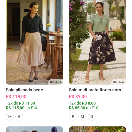
REF 2216
REF 2230
Saia plissada bege
Saia midi preta flores com bolsos
R$ 119,00
R$ 89,00
12x de
R$ 11,50
12x de
R$ 8,60
R$ 115,00
no PIX
R$ 85,00
no PIX
M
G
P
M
G