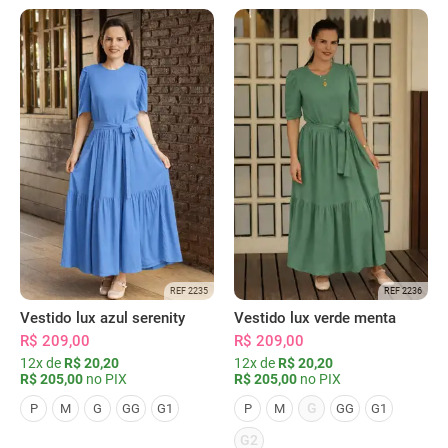
REF 2235
REF 2236
Vestido lux azul serenity
Vestido lux verde menta
R$ 209,00
R$ 209,00
12x de
R$ 20,20
12x de
R$ 20,20
R$ 205,00
no PIX
R$ 205,00
no PIX
G
P
M
G
GG
G1
P
M
GG
G1
G2