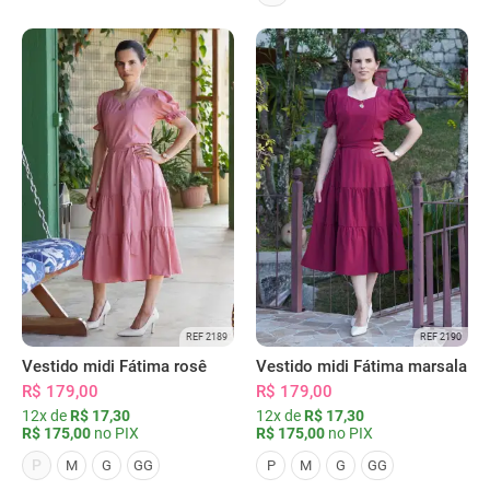
REF 2189
REF 2190
Vestido midi Fátima rosê
Vestido midi Fátima marsala
R$ 179,00
R$ 179,00
12x de
R$ 17,30
12x de
R$ 17,30
R$ 175,00
no PIX
R$ 175,00
no PIX
P
M
G
GG
P
M
G
GG