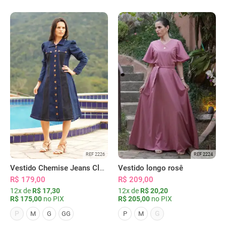
REF 2226
REF 2224
Vestido Chemise Jeans Clássica Serena
Vestido longo rosê
R$ 179,00
R$ 209,00
12x de
R$ 17,30
12x de
R$ 20,20
R$ 175,00
no PIX
R$ 205,00
no PIX
P
G
M
G
GG
P
M