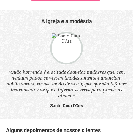
A Igreja e a modéstia
 a
“Quão horrenda é a atitude daquelas mulheres que, sem
“N
s
nenhum pudor, se vestem imodestamente e anunciam
q
ne.
publicamente, em seu modo de vestir, que 'que são infames
ou
instrumentos de que o inferno se serve para perder as
aq
almas'.”
Santo Cura D'Ars
Alguns depoimentos de nossos clientes