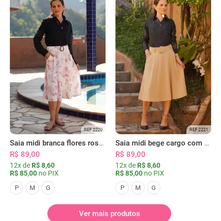
REF 2220
REF 2221
Saia midi branca flores rosas com bolsos
Saia midi bege cargo com bolsos
R$ 89,00
R$ 89,00
12x de
R$ 8,60
12x de
R$ 8,60
R$ 85,00
no PIX
R$ 85,00
no PIX
P
M
G
P
M
G
Ver mais produtos