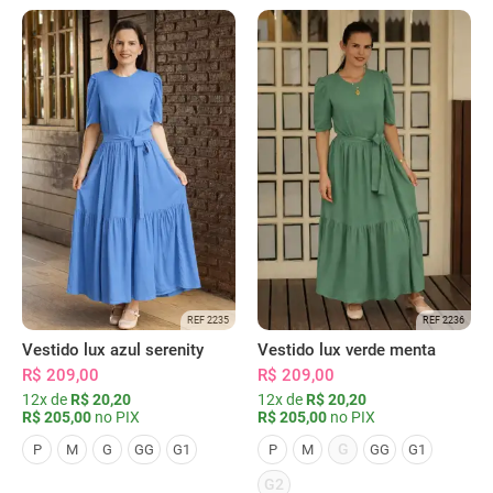
REF 2235
REF 2236
Vestido lux azul serenity
Vestido lux verde menta
R$ 209,00
R$ 209,00
12x de
R$ 20,20
12x de
R$ 20,20
R$ 205,00
no PIX
R$ 205,00
no PIX
G
P
M
G
GG
G1
P
M
GG
G1
G2