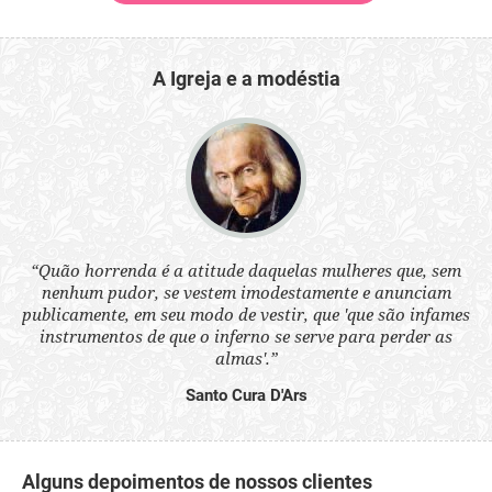
A Igreja e a modéstia
 a
“Quão horrenda é a atitude daquelas mulheres que, sem
“N
s
nenhum pudor, se vestem imodestamente e anunciam
q
ne.
publicamente, em seu modo de vestir, que 'que são infames
ou
instrumentos de que o inferno se serve para perder as
aq
almas'.”
Santo Cura D'Ars
Alguns depoimentos de nossos clientes