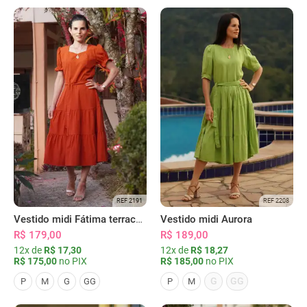
REF 2191
REF 2208
Vestido midi Fátima terracota
Vestido midi Aurora
R$ 179,00
R$ 189,00
12x de
R$ 17,30
12x de
R$ 18,27
R$ 175,00
no PIX
R$ 185,00
no PIX
G
GG
P
M
G
GG
P
M