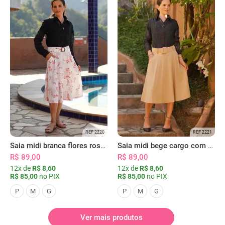
REF 2220
REF 2221
Saia midi branca flores rosas com bolsos
Saia midi bege cargo com bolsos
R$ 89,00
R$ 89,00
12x de
R$ 8,60
12x de
R$ 8,60
R$ 85,00
no PIX
R$ 85,00
no PIX
P
M
G
P
M
G
Ver mais produtos