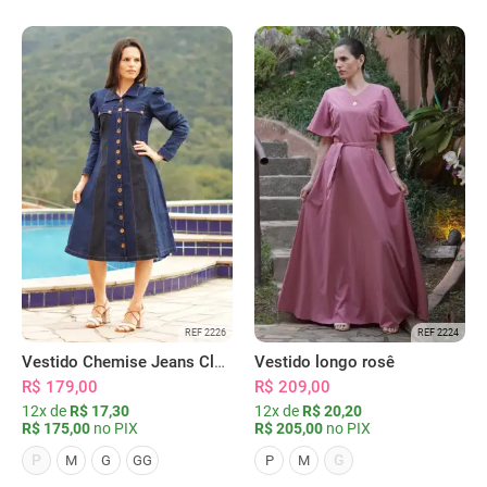
REF 2226
REF 2224
Vestido Chemise Jeans Clássica Serena
Vestido longo rosê
R$ 179,00
R$ 209,00
12x de
R$ 17,30
12x de
R$ 20,20
R$ 175,00
no PIX
R$ 205,00
no PIX
P
G
M
G
GG
P
M