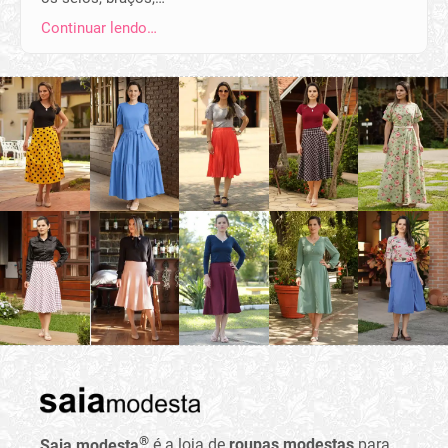
Continuar lendo…
®
Saia modesta
é a loja de
roupas modestas
para