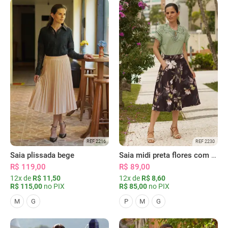
REF 2216
REF 2230
Saia plissada bege
Saia midi preta flores com bolsos
R$ 119,00
R$ 89,00
12x de
R$ 11,50
12x de
R$ 8,60
R$ 115,00
no PIX
R$ 85,00
no PIX
M
G
P
M
G