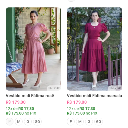
REF 2189
REF 2190
Vestido midi Fátima rosê
Vestido midi Fátima marsala
R$ 179,00
R$ 179,00
12x de
R$ 17,30
12x de
R$ 17,30
R$ 175,00
no PIX
R$ 175,00
no PIX
P
M
G
GG
P
M
G
GG