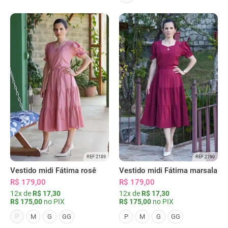
REF 2189
REF 2190
Vestido midi Fátima rosê
Vestido midi Fátima marsala
R$ 179,00
R$ 179,00
12x de
R$ 17,30
12x de
R$ 17,30
R$ 175,00
no PIX
R$ 175,00
no PIX
P
M
G
GG
P
M
G
GG