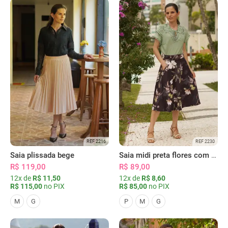
REF 2216
REF 2230
Saia plissada bege
Saia midi preta flores com bolsos
R$ 119,00
R$ 89,00
12x de
R$ 11,50
12x de
R$ 8,60
R$ 115,00
no PIX
R$ 85,00
no PIX
M
G
P
M
G