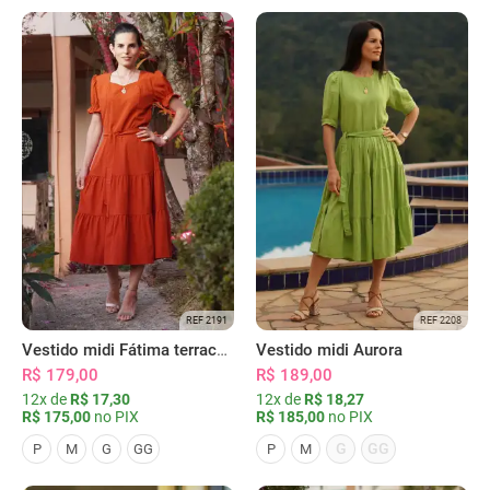
REF 2191
REF 2208
Vestido midi Fátima terracota
Vestido midi Aurora
R$ 179,00
R$ 189,00
12x de
R$ 17,30
12x de
R$ 18,27
R$ 175,00
no PIX
R$ 185,00
no PIX
G
GG
P
M
G
GG
P
M