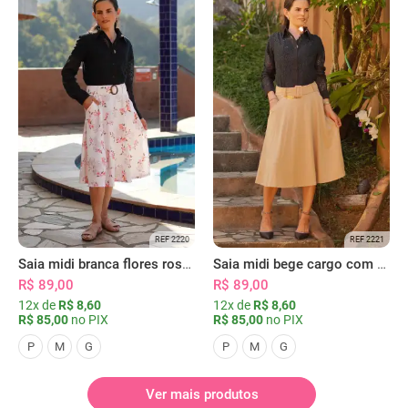
REF 2220
REF 2221
Saia midi branca flores rosas com bolsos
Saia midi bege cargo com bolsos
R$ 89,00
R$ 89,00
12x de
R$ 8,60
12x de
R$ 8,60
R$ 85,00
no PIX
R$ 85,00
no PIX
P
M
G
P
M
G
Ver mais produtos