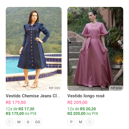
REF 2226
REF 2224
Vestido Chemise Jeans Clássica Serena
Vestido longo rosê
R$ 179,00
R$ 209,00
12x de
R$ 17,30
12x de
R$ 20,20
R$ 175,00
no PIX
R$ 205,00
no PIX
P
G
M
G
GG
P
M