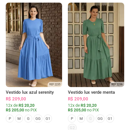
REF 2235
REF 2236
Vestido lux azul serenity
Vestido lux verde menta
R$ 209,00
R$ 209,00
12x de
R$ 20,20
12x de
R$ 20,20
R$ 205,00
no PIX
R$ 205,00
no PIX
G
P
M
G
GG
G1
P
M
GG
G1
G2