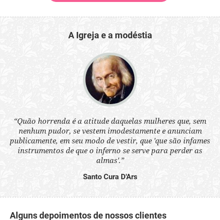
A Igreja e a modéstia
 a
“Quão horrenda é a atitude daquelas mulheres que, sem
“N
s
nenhum pudor, se vestem imodestamente e anunciam
q
ne.
publicamente, em seu modo de vestir, que 'que são infames
ou
instrumentos de que o inferno se serve para perder as
aq
almas'.”
Santo Cura D'Ars
Alguns depoimentos de nossos clientes