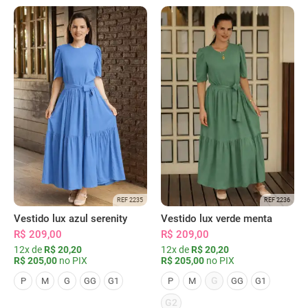
REF 2235
REF 2236
Vestido lux azul serenity
Vestido lux verde menta
R$ 209,00
R$ 209,00
12x de
R$ 20,20
12x de
R$ 20,20
R$ 205,00
no PIX
R$ 205,00
no PIX
G
P
M
G
GG
G1
P
M
GG
G1
G2