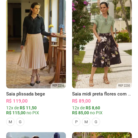
REF 2216
REF 2230
Saia plissada bege
Saia midi preta flores com bolsos
R$ 119,00
R$ 89,00
12x de
R$ 11,50
12x de
R$ 8,60
R$ 115,00
no PIX
R$ 85,00
no PIX
M
G
P
M
G