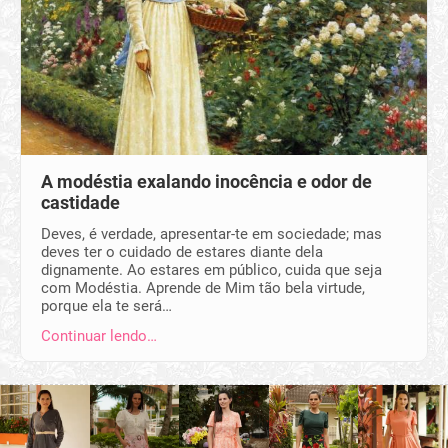
A modéstia exalando inocência e odor de
castidade
Deves, é verdade, apresentar-te em sociedade; mas
deves ter o cuida­do de es­tares di­ante dela
dignamente. Ao estares em público, cuida que seja
com Modés­tia. Apren­de de Mim tão bela virtude,
porque ela te será…
Continuar lendo…