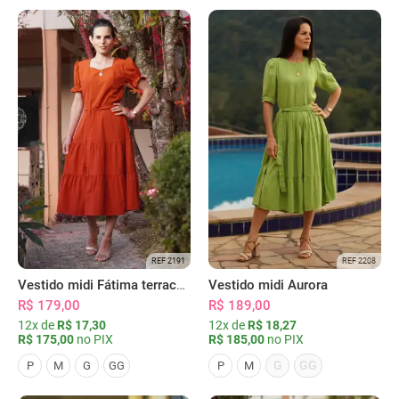
REF 2191
REF 2208
Vestido midi Fátima terracota
Vestido midi Aurora
R$ 179,00
R$ 189,00
12x de
R$ 17,30
12x de
R$ 18,27
R$ 175,00
no PIX
R$ 185,00
no PIX
G
GG
P
M
G
GG
P
M