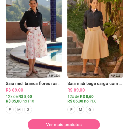
REF 2220
REF 2221
Saia midi branca flores rosas com bolsos
Saia midi bege cargo com bolsos
R$ 89,00
R$ 89,00
12x de
R$ 8,60
12x de
R$ 8,60
R$ 85,00
no PIX
R$ 85,00
no PIX
P
M
G
P
M
G
Ver mais produtos