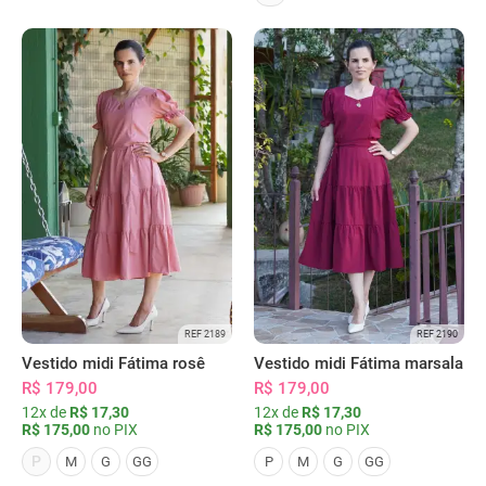
REF 2189
REF 2190
Vestido midi Fátima rosê
Vestido midi Fátima marsala
R$ 179,00
R$ 179,00
12x de
R$ 17,30
12x de
R$ 17,30
R$ 175,00
no PIX
R$ 175,00
no PIX
P
M
G
GG
P
M
G
GG