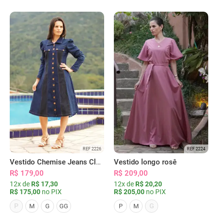
REF 2226
REF 2224
Vestido Chemise Jeans Clássica Serena
Vestido longo rosê
R$ 179,00
R$ 209,00
12x de
R$ 17,30
12x de
R$ 20,20
R$ 175,00
no PIX
R$ 205,00
no PIX
P
G
M
G
GG
P
M