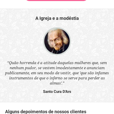
A Igreja e a modéstia
 a
“Quão horrenda é a atitude daquelas mulheres que, sem
“N
s
nenhum pudor, se vestem imodestamente e anunciam
q
ne.
publicamente, em seu modo de vestir, que 'que são infames
ou
instrumentos de que o inferno se serve para perder as
aq
almas'.”
Santo Cura D'Ars
Alguns depoimentos de nossos clientes