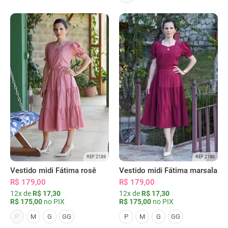
REF 2189
REF 2190
Vestido midi Fátima rosê
Vestido midi Fátima marsala
R$ 179,00
R$ 179,00
12x de
R$ 17,30
12x de
R$ 17,30
R$ 175,00
no PIX
R$ 175,00
no PIX
P
M
G
GG
P
M
G
GG