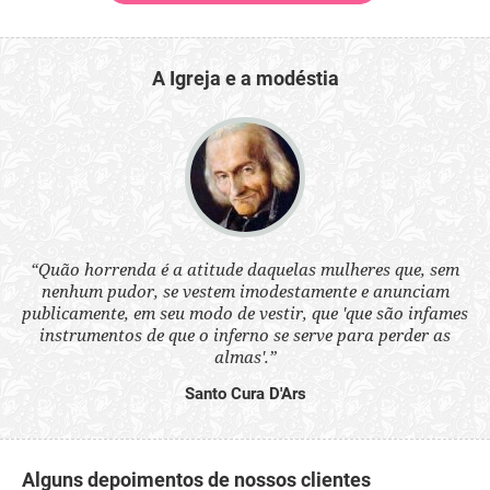
A Igreja e a modéstia
 a
“Quão horrenda é a atitude daquelas mulheres que, sem
“N
s
nenhum pudor, se vestem imodestamente e anunciam
q
ne.
publicamente, em seu modo de vestir, que 'que são infames
ou
instrumentos de que o inferno se serve para perder as
aq
almas'.”
Santo Cura D'Ars
Alguns depoimentos de nossos clientes