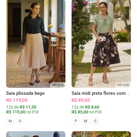
REF 2216
REF 2230
Saia plissada bege
Saia midi preta flores com bolsos
R$ 119,00
R$ 89,00
12x de
R$ 11,50
12x de
R$ 8,60
R$ 115,00
no PIX
R$ 85,00
no PIX
M
G
P
M
G