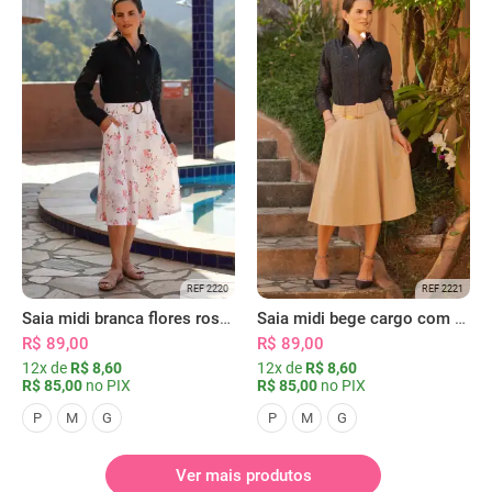
REF 2220
REF 2221
Saia midi branca flores rosas com bolsos
Saia midi bege cargo com bolsos
R$ 89,00
R$ 89,00
12x de
R$ 8,60
12x de
R$ 8,60
R$ 85,00
no PIX
R$ 85,00
no PIX
P
M
G
P
M
G
Ver mais produtos