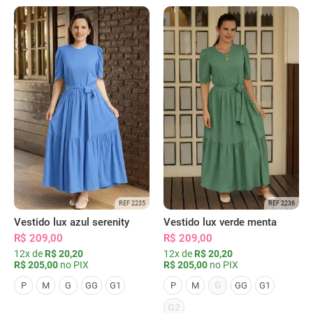
REF 2235
REF 2236
Vestido lux azul serenity
Vestido lux verde menta
R$ 209,00
R$ 209,00
12x de
R$ 20,20
12x de
R$ 20,20
R$ 205,00
no PIX
R$ 205,00
no PIX
G
P
M
G
GG
G1
P
M
GG
G1
G2