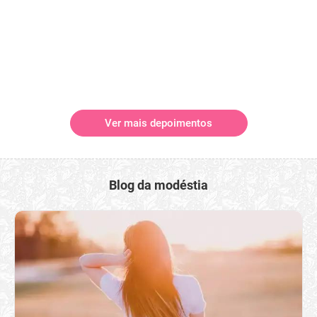
Ver mais depoimentos
Blog da modéstia