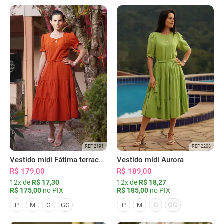
REF 2191
REF 2208
Vestido midi Fátima terracota
Vestido midi Aurora
R$ 179,00
R$ 189,00
12x de
R$ 17,30
12x de
R$ 18,27
R$ 175,00
no PIX
R$ 185,00
no PIX
G
GG
P
M
G
GG
P
M