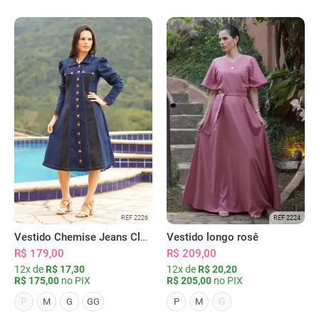
REF 2226
REF 2224
Vestido Chemise Jeans Clássica Serena
Vestido longo rosê
R$ 179,00
R$ 209,00
12x de
R$ 17,30
12x de
R$ 20,20
R$ 175,00
no PIX
R$ 205,00
no PIX
P
G
M
G
GG
P
M