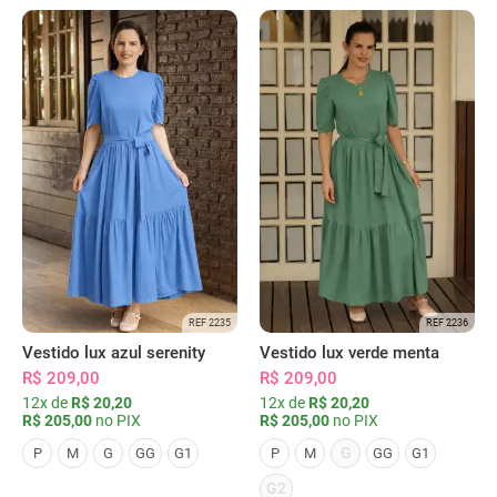
REF 2235
REF 2236
Vestido lux azul serenity
Vestido lux verde menta
R$ 209,00
R$ 209,00
12x de
R$ 20,20
12x de
R$ 20,20
R$ 205,00
no PIX
R$ 205,00
no PIX
G
P
M
G
GG
G1
P
M
GG
G1
G2