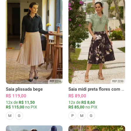
REF 2216
REF 2230
Saia plissada bege
Saia midi preta flores com bolsos
R$ 119,00
R$ 89,00
12x de
R$ 11,50
12x de
R$ 8,60
R$ 115,00
no PIX
R$ 85,00
no PIX
M
G
P
M
G