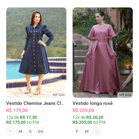
REF 2226
REF 2224
Vestido Chemise Jeans Clássica Serena
Vestido longo rosê
R$ 179,00
R$ 209,00
12x de
R$ 17,30
12x de
R$ 20,20
R$ 175,00
no PIX
R$ 205,00
no PIX
P
G
M
G
GG
P
M