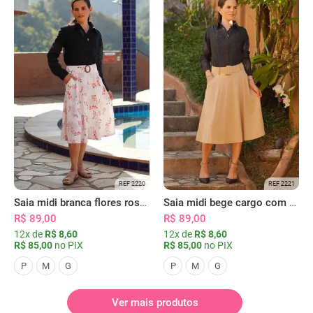
REF 2220
REF 2221
Saia midi branca flores rosas com bolsos
Saia midi bege cargo com bolsos
R$ 89,00
R$ 89,00
12x de
R$ 8,60
12x de
R$ 8,60
R$ 85,00
no PIX
R$ 85,00
no PIX
P
M
G
P
M
G
Ver mais produtos