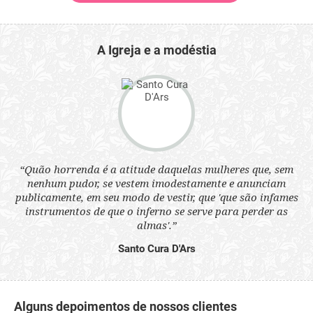
A Igreja e a modéstia
 a
“Quão horrenda é a atitude daquelas mulheres que, sem
“N
s
nenhum pudor, se vestem imodestamente e anunciam
q
ne.
publicamente, em seu modo de vestir, que 'que são infames
ou
instrumentos de que o inferno se serve para perder as
aq
almas'.”
Santo Cura D'Ars
Alguns depoimentos de nossos clientes