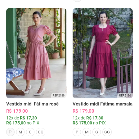
REF 2189
REF 2190
Vestido midi Fátima rosê
Vestido midi Fátima marsala
R$ 179,00
R$ 179,00
12x de
R$ 17,30
12x de
R$ 17,30
R$ 175,00
no PIX
R$ 175,00
no PIX
P
M
G
GG
P
M
G
GG