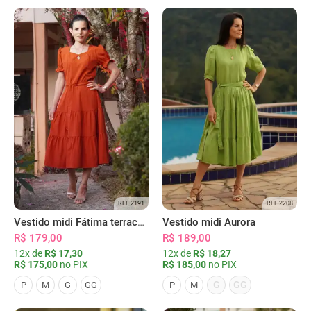
REF 2191
REF 2208
Vestido midi Fátima terracota
Vestido midi Aurora
R$ 179,00
R$ 189,00
12x de
R$ 17,30
12x de
R$ 18,27
R$ 175,00
no PIX
R$ 185,00
no PIX
G
GG
P
M
G
GG
P
M