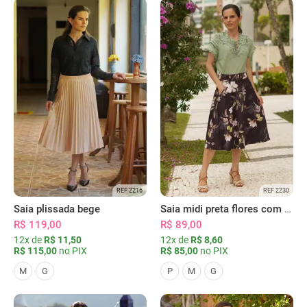
REF 2216
REF 2230
Saia plissada bege
Saia midi preta flores com bolsos
R$ 119,00
R$ 89,00
12x de
R$ 11,50
12x de
R$ 8,60
R$ 115,00
no PIX
R$ 85,00
no PIX
M
G
P
M
G