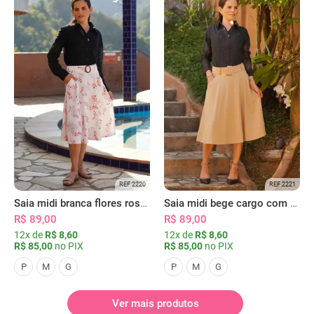
REF 2220
REF 2221
Saia midi branca flores rosas com bolsos
Saia midi bege cargo com bolsos
R$ 89,00
R$ 89,00
12x de
R$ 8,60
12x de
R$ 8,60
R$ 85,00
no PIX
R$ 85,00
no PIX
P
M
G
P
M
G
Ver mais produtos