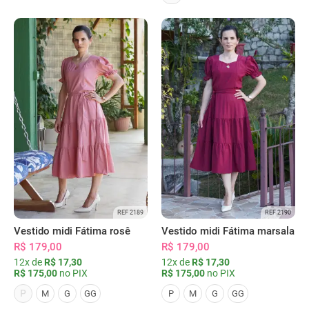
REF 2189
REF 2190
Vestido midi Fátima rosê
Vestido midi Fátima marsala
R$ 179,00
R$ 179,00
12x de
R$ 17,30
12x de
R$ 17,30
R$ 175,00
no PIX
R$ 175,00
no PIX
P
M
G
GG
P
M
G
GG