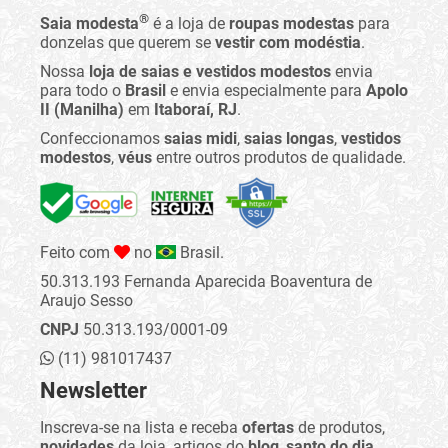
®
Saia modesta
é a loja de
roupas modestas
para
donzelas que querem se
vestir com modéstia
.
Nossa
loja de saias e vestidos modestos
envia
para todo o
Brasil
e envia especialmente para
Apolo
II (Manilha)
em
Itaboraí, RJ
.
Confeccionamos
saias midi
,
saias longas
,
vestidos
modestos
,
véus
entre outros produtos de qualidade.
Feito com
no
Brasil.
50.313.193 Fernanda Aparecida Boaventura de
Araujo Sesso
CNPJ
50.313.193/0001-09
(11) 981017437
Newsletter
Inscreva-se na lista e receba
ofertas
de produtos,
novidades
da loja, artigos do
blog
,
santo do dia
,