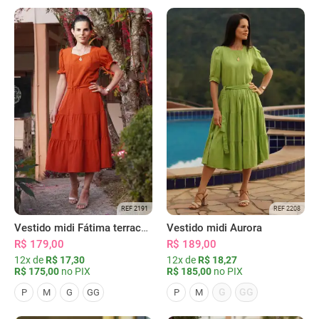
REF 2191
REF 2208
Vestido midi Fátima terracota
Vestido midi Aurora
R$ 179,00
R$ 189,00
12x de
R$ 17,30
12x de
R$ 18,27
R$ 175,00
no PIX
R$ 185,00
no PIX
G
GG
P
M
G
GG
P
M