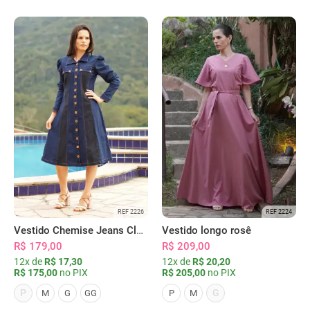
REF 2226
REF 2224
Vestido Chemise Jeans Clássica Serena
Vestido longo rosê
R$ 179,00
R$ 209,00
12x de
R$ 17,30
12x de
R$ 20,20
R$ 175,00
no PIX
R$ 205,00
no PIX
P
G
M
G
GG
P
M