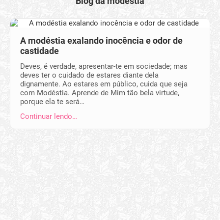
Blog da modéstia
A modéstia exalando inocência e odor de
castidade
Deves, é verdade, apresentar-te em sociedade; mas
deves ter o cuida­do de es­tares di­ante dela
dignamente. Ao estares em público, cuida que seja
com Modés­tia. Apren­de de Mim tão bela virtude,
porque ela te será…
Continuar lendo…