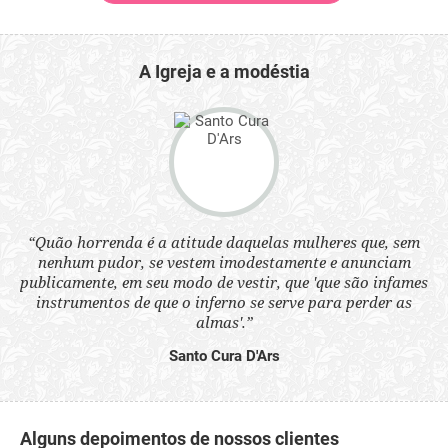
A Igreja e a modéstia
 a
“Quão horrenda é a atitude daquelas mulheres que, sem
“N
s
nenhum pudor, se vestem imodestamente e anunciam
q
ne.
publicamente, em seu modo de vestir, que 'que são infames
ou
instrumentos de que o inferno se serve para perder as
aq
almas'.”
Santo Cura D'Ars
Alguns depoimentos de nossos clientes