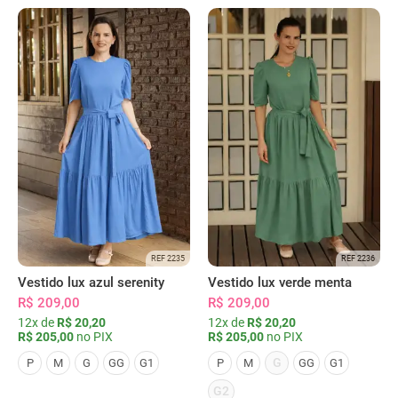
REF 2235
REF 2236
Vestido lux azul serenity
Vestido lux verde menta
R$ 209,00
R$ 209,00
12x de
R$ 20,20
12x de
R$ 20,20
R$ 205,00
no PIX
R$ 205,00
no PIX
G
P
M
G
GG
G1
P
M
GG
G1
G2