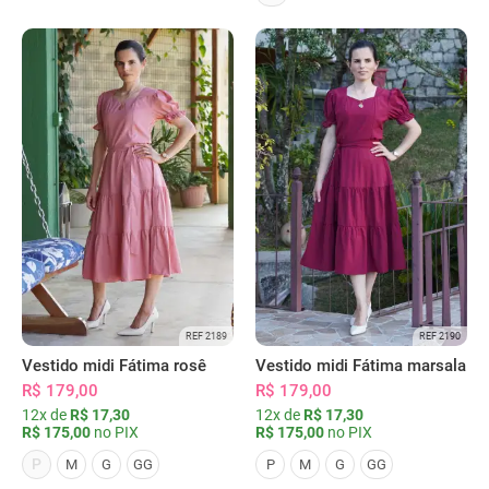
REF 2189
REF 2190
Vestido midi Fátima rosê
Vestido midi Fátima marsala
R$ 179,00
R$ 179,00
12x de
R$ 17,30
12x de
R$ 17,30
R$ 175,00
no PIX
R$ 175,00
no PIX
P
M
G
GG
P
M
G
GG