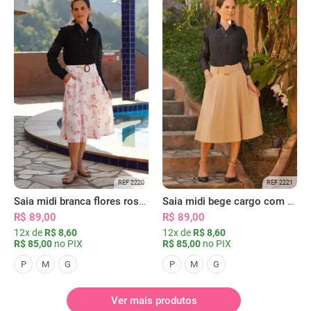
REF 2220
REF 2221
Saia midi branca flores rosas com bolsos
Saia midi bege cargo com bolsos
R$ 89,00
R$ 89,00
12x de
R$ 8,60
12x de
R$ 8,60
R$ 85,00
no PIX
R$ 85,00
no PIX
P
M
G
P
M
G
Ver mais produtos