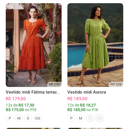
REF 2191
REF 2208
Vestido midi Fátima terracota
Vestido midi Aurora
R$ 179,00
R$ 189,00
12x de
R$ 17,30
12x de
R$ 18,27
R$ 175,00
no PIX
R$ 185,00
no PIX
G
GG
P
M
G
GG
P
M