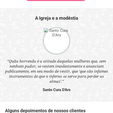
A Igreja e a modéstia
 a
“Quão horrenda é a atitude daquelas mulheres que, sem
“N
s
nenhum pudor, se vestem imodestamente e anunciam
q
ne.
publicamente, em seu modo de vestir, que 'que são infames
ou
instrumentos de que o inferno se serve para perder as
aq
almas'.”
Santo Cura D'Ars
Alguns depoimentos de nossos clientes