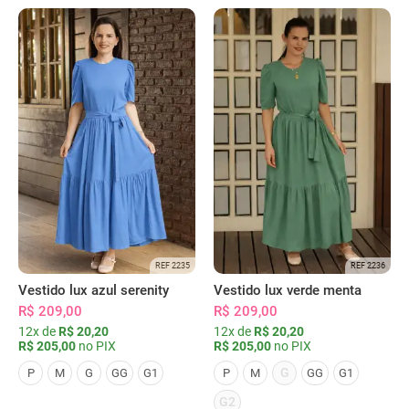
REF 2235
REF 2236
Vestido lux azul serenity
Vestido lux verde menta
R$ 209,00
R$ 209,00
12x de
R$ 20,20
12x de
R$ 20,20
R$ 205,00
no PIX
R$ 205,00
no PIX
G
P
M
G
GG
G1
P
M
GG
G1
G2