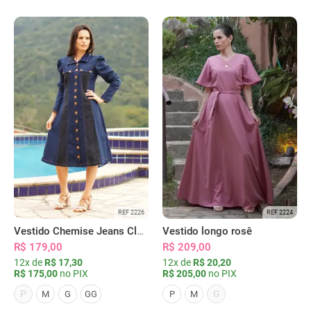
REF 2226
REF 2224
Vestido Chemise Jeans Clássica Serena
Vestido longo rosê
R$ 179,00
R$ 209,00
12x de
R$ 17,30
12x de
R$ 20,20
R$ 175,00
no PIX
R$ 205,00
no PIX
P
G
M
G
GG
P
M