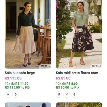
REF 2216
REF 2230
Saia plissada bege
Saia midi preta flores com bolsos
R$ 119,00
R$ 89,00
12x de
R$ 11,50
12x de
R$ 8,60
R$ 115,00
no PIX
R$ 85,00
no PIX
M
G
P
M
G