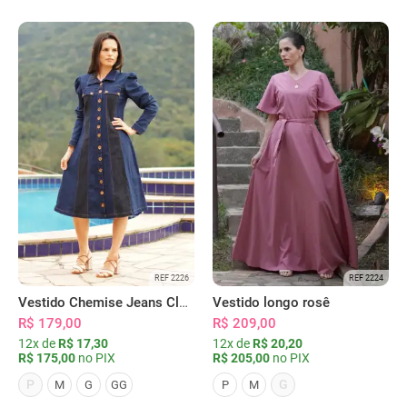
REF 2226
REF 2224
Vestido Chemise Jeans Clássica Serena
Vestido longo rosê
R$ 179,00
R$ 209,00
12x de
R$ 17,30
12x de
R$ 20,20
R$ 175,00
no PIX
R$ 205,00
no PIX
P
G
M
G
GG
P
M