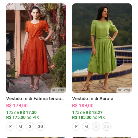
REF 2191
REF 2208
Vestido midi Fátima terracota
Vestido midi Aurora
R$ 179,00
R$ 189,00
12x de
R$ 17,30
12x de
R$ 18,27
R$ 175,00
no PIX
R$ 185,00
no PIX
G
GG
P
M
G
GG
P
M