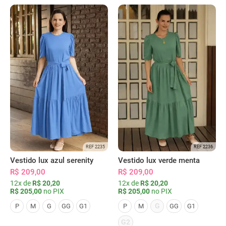
REF 2235
REF 2236
Vestido lux azul serenity
Vestido lux verde menta
R$ 209,00
R$ 209,00
12x de
R$ 20,20
12x de
R$ 20,20
R$ 205,00
no PIX
R$ 205,00
no PIX
G
P
M
G
GG
G1
P
M
GG
G1
G2