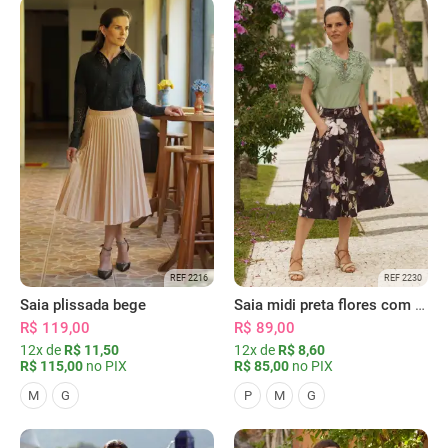
REF 2216
REF 2230
Saia plissada bege
Saia midi preta flores com bolsos
R$ 119,00
R$ 89,00
12x de
R$ 11,50
12x de
R$ 8,60
R$ 115,00
no PIX
R$ 85,00
no PIX
M
G
P
M
G