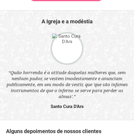
A Igreja e a modéstia
 a
“Quão horrenda é a atitude daquelas mulheres que, sem
“N
s
nenhum pudor, se vestem imodestamente e anunciam
q
ne.
publicamente, em seu modo de vestir, que 'que são infames
ou
instrumentos de que o inferno se serve para perder as
aq
almas'.”
Santo Cura D'Ars
Alguns depoimentos de nossos clientes