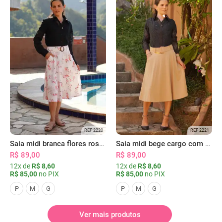
REF 2220
REF 2221
Saia midi branca flores rosas com bolsos
Saia midi bege cargo com bolsos
R$ 89,00
R$ 89,00
12x de
R$ 8,60
12x de
R$ 8,60
R$ 85,00
no PIX
R$ 85,00
no PIX
P
M
G
P
M
G
Ver mais produtos