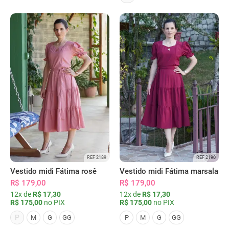
REF 2189
REF 2190
Vestido midi Fátima rosê
Vestido midi Fátima marsala
R$ 179,00
R$ 179,00
12x de
R$ 17,30
12x de
R$ 17,30
R$ 175,00
no PIX
R$ 175,00
no PIX
P
M
G
GG
P
M
G
GG