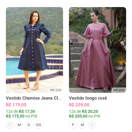
REF 2226
REF 2224
Vestido Chemise Jeans Clássica Serena
Vestido longo rosê
R$ 179,00
R$ 209,00
12x de
R$ 17,30
12x de
R$ 20,20
R$ 175,00
no PIX
R$ 205,00
no PIX
P
G
M
G
GG
P
M