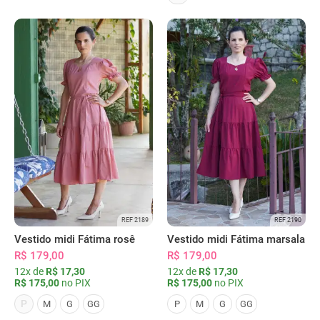
REF 2189
REF 2190
Vestido midi Fátima rosê
Vestido midi Fátima marsala
R$ 179,00
R$ 179,00
12x de
R$ 17,30
12x de
R$ 17,30
R$ 175,00
no PIX
R$ 175,00
no PIX
P
M
G
GG
P
M
G
GG