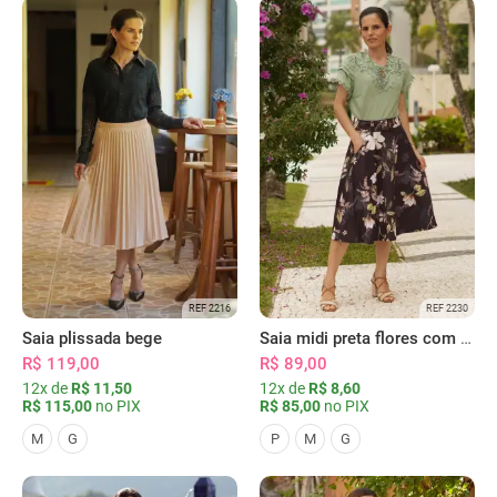
REF 2216
REF 2230
Saia plissada bege
Saia midi preta flores com bolsos
R$ 119,00
R$ 89,00
12x de
R$ 11,50
12x de
R$ 8,60
R$ 115,00
no PIX
R$ 85,00
no PIX
M
G
P
M
G