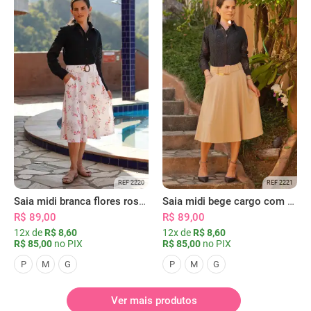
REF 2220
REF 2221
Saia midi branca flores rosas com bolsos
Saia midi bege cargo com bolsos
R$ 89,00
R$ 89,00
12x de
R$ 8,60
12x de
R$ 8,60
R$ 85,00
no PIX
R$ 85,00
no PIX
P
M
G
P
M
G
Ver mais produtos