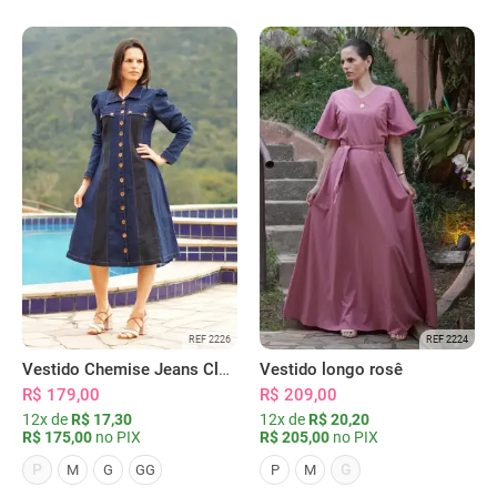
REF 2226
REF 2224
Vestido Chemise Jeans Clássica Serena
Vestido longo rosê
R$ 179,00
R$ 209,00
12x de
R$ 17,30
12x de
R$ 20,20
R$ 175,00
no PIX
R$ 205,00
no PIX
P
G
M
G
GG
P
M