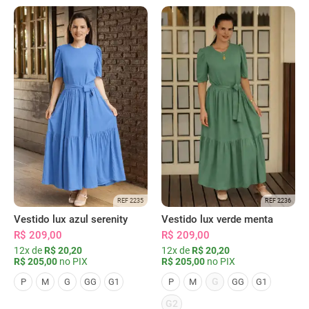
REF 2235
REF 2236
Vestido lux azul serenity
Vestido lux verde menta
R$ 209,00
R$ 209,00
12x de
R$ 20,20
12x de
R$ 20,20
R$ 205,00
no PIX
R$ 205,00
no PIX
G
P
M
G
GG
G1
P
M
GG
G1
G2