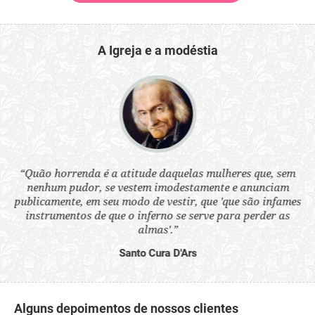
A Igreja e a modéstia
 a
“Quão horrenda é a atitude daquelas mulheres que, sem
“N
s
nenhum pudor, se vestem imodestamente e anunciam
q
ne.
publicamente, em seu modo de vestir, que 'que são infames
ou
instrumentos de que o inferno se serve para perder as
aq
almas'.”
Santo Cura D'Ars
Alguns depoimentos de nossos clientes