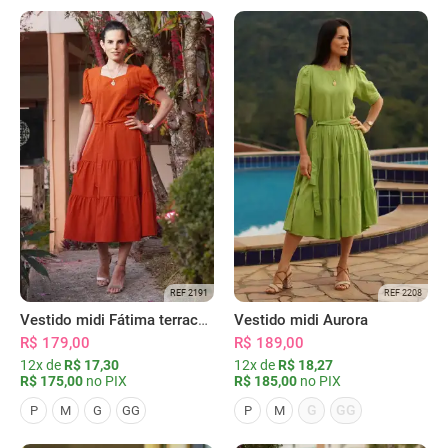
REF 2191
REF 2208
Vestido midi Fátima terracota
Vestido midi Aurora
R$ 179,00
R$ 189,00
12x de
R$ 17,30
12x de
R$ 18,27
R$ 175,00
no PIX
R$ 185,00
no PIX
G
GG
P
M
G
GG
P
M