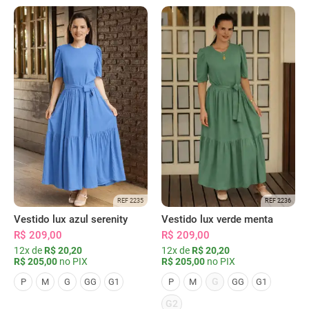
REF 2235
REF 2236
Vestido lux azul serenity
Vestido lux verde menta
R$ 209,00
R$ 209,00
12x de
R$ 20,20
12x de
R$ 20,20
R$ 205,00
no PIX
R$ 205,00
no PIX
G
P
M
G
GG
G1
P
M
GG
G1
G2