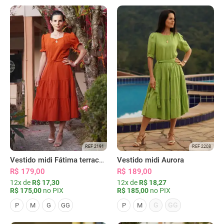
REF 2191
REF 2208
Vestido midi Fátima terracota
Vestido midi Aurora
R$ 179,00
R$ 189,00
12x de
R$ 17,30
12x de
R$ 18,27
R$ 175,00
no PIX
R$ 185,00
no PIX
G
GG
P
M
G
GG
P
M