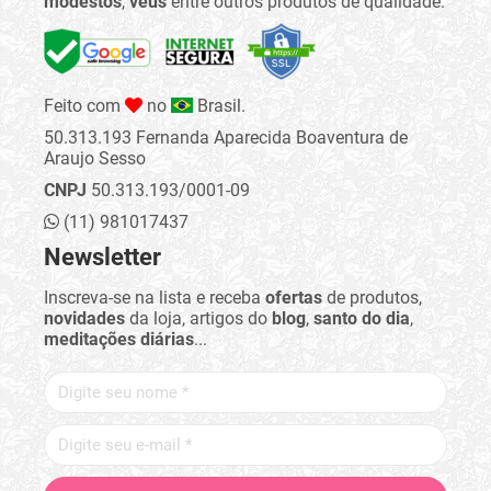
modestos
,
véus
entre outros produtos de qualidade.
Feito com
no
Brasil.
50.313.193 Fernanda Aparecida Boaventura de
Araujo Sesso
CNPJ
50.313.193/0001-09
(11) 981017437
Newsletter
Inscreva-se na lista e receba
ofertas
de produtos,
novidades
da loja, artigos do
blog
,
santo do dia
,
meditações diárias
...