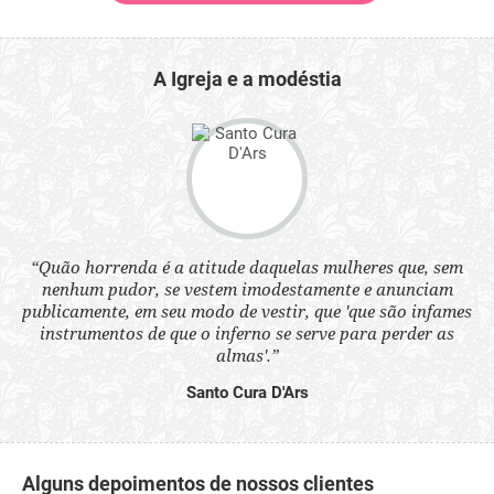
A Igreja e a modéstia
 a
“Quão horrenda é a atitude daquelas mulheres que, sem
“N
s
nenhum pudor, se vestem imodestamente e anunciam
q
ne.
publicamente, em seu modo de vestir, que 'que são infames
ou
instrumentos de que o inferno se serve para perder as
aq
almas'.”
Santo Cura D'Ars
Alguns depoimentos de nossos clientes