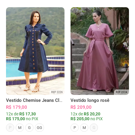
REF 2226
REF 2224
Vestido Chemise Jeans Clássica Serena
Vestido longo rosê
R$ 179,00
R$ 209,00
12x de
R$ 17,30
12x de
R$ 20,20
R$ 175,00
no PIX
R$ 205,00
no PIX
P
G
M
G
GG
P
M