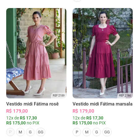
REF 2189
REF 2190
Vestido midi Fátima rosê
Vestido midi Fátima marsala
R$ 179,00
R$ 179,00
12x de
R$ 17,30
12x de
R$ 17,30
R$ 175,00
no PIX
R$ 175,00
no PIX
P
M
G
GG
P
M
G
GG