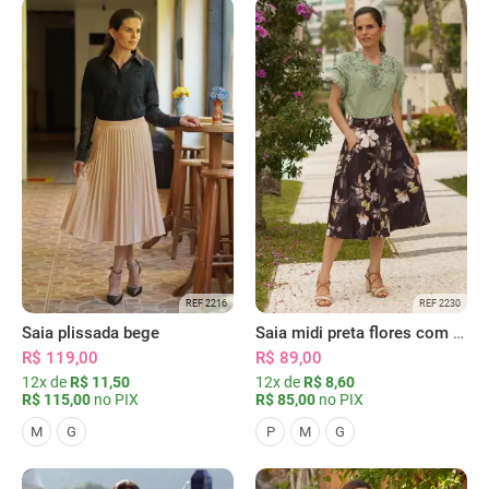
REF 2216
REF 2230
Saia plissada bege
Saia midi preta flores com bolsos
R$ 119,00
R$ 89,00
12x de
R$ 11,50
12x de
R$ 8,60
R$ 115,00
no PIX
R$ 85,00
no PIX
M
G
P
M
G