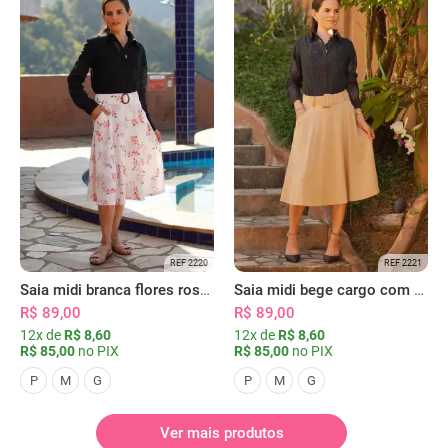
REF 2220
REF 2221
Saia midi branca flores rosas com bolsos
Saia midi bege cargo com bolsos
R$ 89,00
R$ 89,00
12x de
R$ 8,60
12x de
R$ 8,60
R$ 85,00
no PIX
R$ 85,00
no PIX
P
M
G
P
M
G
Ver mais produtos