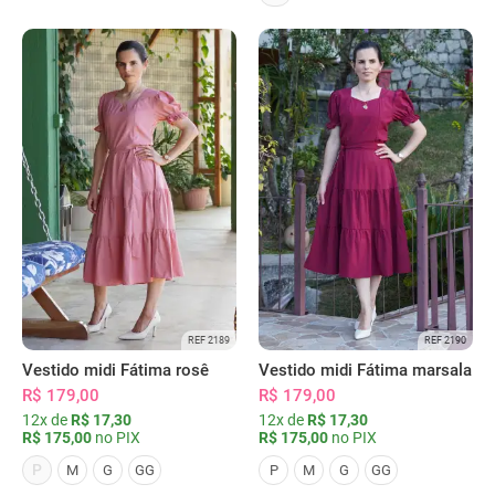
REF 2189
REF 2190
Vestido midi Fátima rosê
Vestido midi Fátima marsala
R$ 179,00
R$ 179,00
12x de
R$ 17,30
12x de
R$ 17,30
R$ 175,00
no PIX
R$ 175,00
no PIX
P
M
G
GG
P
M
G
GG