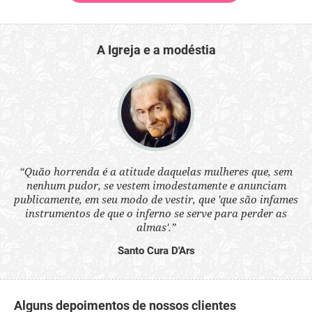
A Igreja e a modéstia
 a
“Quão horrenda é a atitude daquelas mulheres que, sem
“N
s
nenhum pudor, se vestem imodestamente e anunciam
q
ne.
publicamente, em seu modo de vestir, que 'que são infames
ou
instrumentos de que o inferno se serve para perder as
aq
almas'.”
Santo Cura D'Ars
Alguns depoimentos de nossos clientes