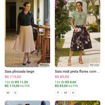
REF 2216
REF 2230
Saia plissada bege
Saia midi preta flores com bolsos
R$ 119,00
R$ 89,00
12x de
R$ 11,50
12x de
R$ 8,60
R$ 115,00
no PIX
R$ 85,00
no PIX
M
G
P
M
G