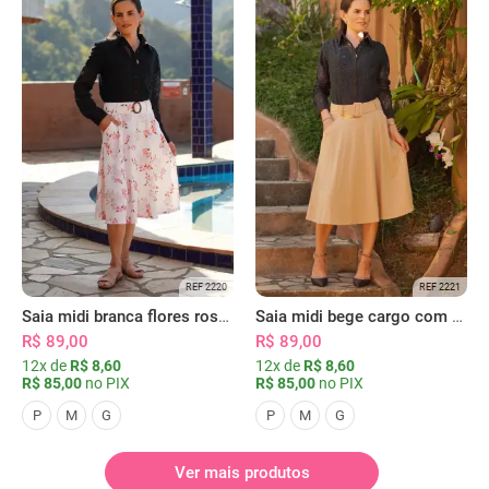
REF 2220
REF 2221
Saia midi branca flores rosas com bolsos
Saia midi bege cargo com bolsos
R$ 89,00
R$ 89,00
12x de
R$ 8,60
12x de
R$ 8,60
R$ 85,00
no PIX
R$ 85,00
no PIX
P
M
G
P
M
G
Ver mais produtos