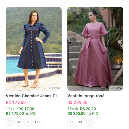
REF 2226
REF 2224
Vestido Chemise Jeans Clássica Serena
Vestido longo rosê
R$ 179,00
R$ 209,00
12x de
R$ 17,30
12x de
R$ 20,20
R$ 175,00
no PIX
R$ 205,00
no PIX
P
G
M
G
GG
P
M