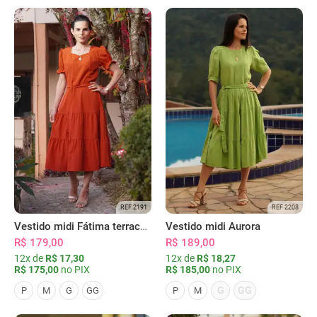
REF 2191
REF 2208
Vestido midi Fátima terracota
Vestido midi Aurora
R$ 179,00
R$ 189,00
12x de
R$ 17,30
12x de
R$ 18,27
R$ 175,00
no PIX
R$ 185,00
no PIX
G
GG
P
M
G
GG
P
M