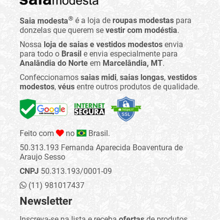
®
Saia modesta
é a loja de
roupas modestas
para
donzelas que querem se
vestir com modéstia
.
Nossa
loja de saias e vestidos modestos
envia
para todo o
Brasil
e envia especialmente para
Analândia do Norte
em
Marcelândia, MT
.
Confeccionamos
saias midi
,
saias longas
,
vestidos
modestos
,
véus
entre outros produtos de qualidade.
Feito com
no
Brasil.
50.313.193 Fernanda Aparecida Boaventura de
Araujo Sesso
CNPJ
50.313.193/0001-09
(11) 981017437
Newsletter
Inscreva-se na lista e receba
ofertas
de produtos,