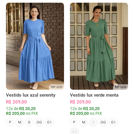
REF 2235
REF 2236
Vestido lux azul serenity
Vestido lux verde menta
R$ 209,00
R$ 209,00
12x de
R$ 20,20
12x de
R$ 20,20
R$ 205,00
no PIX
R$ 205,00
no PIX
G
P
M
G
GG
G1
P
M
GG
G1
G2