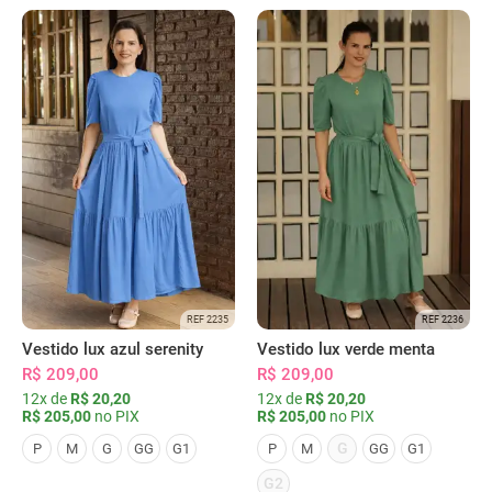
REF 2235
REF 2236
Vestido lux azul serenity
Vestido lux verde menta
R$ 209,00
R$ 209,00
12x de
R$ 20,20
12x de
R$ 20,20
R$ 205,00
no PIX
R$ 205,00
no PIX
G
P
M
G
GG
G1
P
M
GG
G1
G2