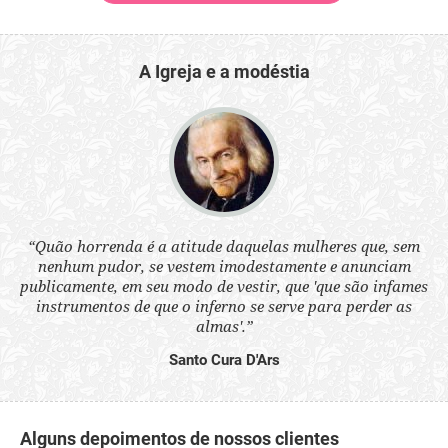
A Igreja e a modéstia
 a
“Quão horrenda é a atitude daquelas mulheres que, sem
“N
s
nenhum pudor, se vestem imodestamente e anunciam
q
ne.
publicamente, em seu modo de vestir, que 'que são infames
ou
instrumentos de que o inferno se serve para perder as
aq
almas'.”
Santo Cura D'Ars
Alguns depoimentos de nossos clientes