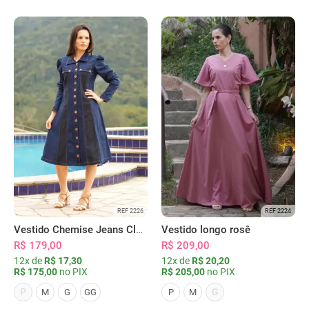
REF 2226
REF 2224
Vestido Chemise Jeans Clássica Serena
Vestido longo rosê
R$ 179,00
R$ 209,00
12x de
R$ 17,30
12x de
R$ 20,20
R$ 175,00
no PIX
R$ 205,00
no PIX
P
G
M
G
GG
P
M