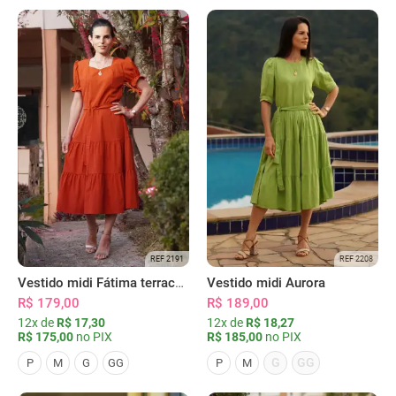
REF 2191
REF 2208
Vestido midi Fátima terracota
Vestido midi Aurora
R$ 179,00
R$ 189,00
12x de
R$ 17,30
12x de
R$ 18,27
R$ 175,00
no PIX
R$ 185,00
no PIX
G
GG
P
M
G
GG
P
M