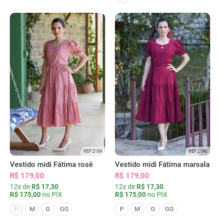
REF 2189
REF 2190
Vestido midi Fátima rosê
Vestido midi Fátima marsala
R$ 179,00
R$ 179,00
12x de
R$ 17,30
12x de
R$ 17,30
R$ 175,00
no PIX
R$ 175,00
no PIX
P
M
G
GG
P
M
G
GG