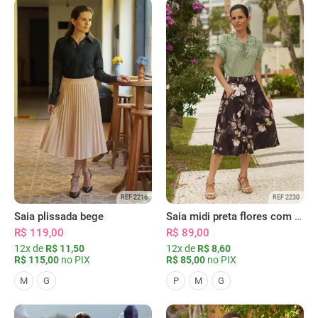
REF 2216
REF 2230
Saia plissada bege
Saia midi preta flores com bolsos
R$ 119,00
R$ 89,00
12x de
R$ 11,50
12x de
R$ 8,60
R$ 115,00
no PIX
R$ 85,00
no PIX
M
G
P
M
G