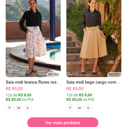
REF 2220
REF 2221
Saia midi branca flores rosas com bolsos
Saia midi bege cargo com bolsos
R$ 89,00
R$ 89,00
12x de
R$ 8,60
12x de
R$ 8,60
R$ 85,00
no PIX
R$ 85,00
no PIX
P
M
G
P
M
G
Ver mais produtos