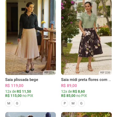
REF 2216
REF 2230
Saia plissada bege
Saia midi preta flores com bolsos
R$ 119,00
R$ 89,00
12x de
R$ 11,50
12x de
R$ 8,60
R$ 115,00
no PIX
R$ 85,00
no PIX
M
G
P
M
G