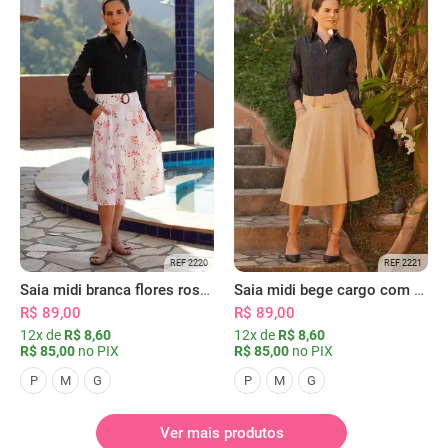
REF 2220
REF 2221
Saia midi branca flores rosas com bolsos
Saia midi bege cargo com bolsos
R$ 89,00
R$ 89,00
12x de
R$ 8,60
12x de
R$ 8,60
R$ 85,00
no PIX
R$ 85,00
no PIX
P
M
G
P
M
G
Ver mais produtos