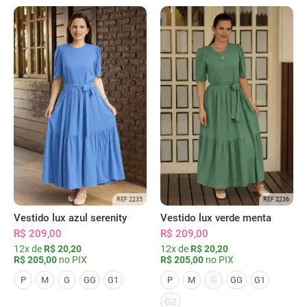
REF 2235
REF 2236
Vestido lux azul serenity
Vestido lux verde menta
R$ 209,00
R$ 209,00
12x de
R$ 20,20
12x de
R$ 20,20
R$ 205,00
no PIX
R$ 205,00
no PIX
G
P
M
G
GG
G1
P
M
GG
G1
G2