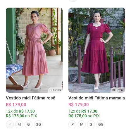
REF 2189
REF 2190
Vestido midi Fátima rosê
Vestido midi Fátima marsala
R$ 179,00
R$ 179,00
12x de
R$ 17,30
12x de
R$ 17,30
R$ 175,00
no PIX
R$ 175,00
no PIX
P
M
G
GG
P
M
G
GG