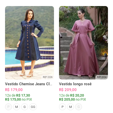
REF 2226
REF 2224
Vestido Chemise Jeans Clássica Serena
Vestido longo rosê
R$ 179,00
R$ 209,00
12x de
R$ 17,30
12x de
R$ 20,20
R$ 175,00
no PIX
R$ 205,00
no PIX
P
G
M
G
GG
P
M