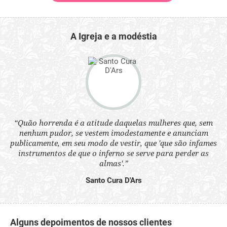
A Igreja e a modéstia
 a
“Quão horrenda é a atitude daquelas mulheres que, sem
“N
s
nenhum pudor, se vestem imodestamente e anunciam
q
ne.
publicamente, em seu modo de vestir, que 'que são infames
ou
instrumentos de que o inferno se serve para perder as
aq
almas'.”
Santo Cura D'Ars
Alguns depoimentos de nossos clientes