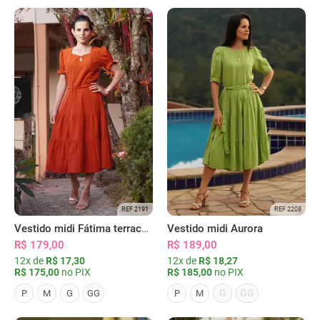
REF 2191
REF 2208
Vestido midi Fátima terracota
Vestido midi Aurora
R$ 179,00
R$ 189,00
12x de
R$ 17,30
12x de
R$ 18,27
R$ 175,00
no PIX
R$ 185,00
no PIX
G
GG
P
M
G
GG
P
M