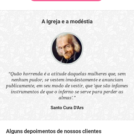
A Igreja e a modéstia
 a
“Quão horrenda é a atitude daquelas mulheres que, sem
“N
s
nenhum pudor, se vestem imodestamente e anunciam
q
ne.
publicamente, em seu modo de vestir, que 'que são infames
ou
instrumentos de que o inferno se serve para perder as
aq
almas'.”
Santo Cura D'Ars
Alguns depoimentos de nossos clientes