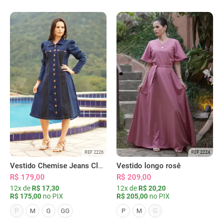
REF 2226
REF 2224
Vestido Chemise Jeans Clássica Serena
Vestido longo rosê
R$ 179,00
R$ 209,00
12x de
R$ 17,30
12x de
R$ 20,20
R$ 175,00
no PIX
R$ 205,00
no PIX
P
G
M
G
GG
P
M