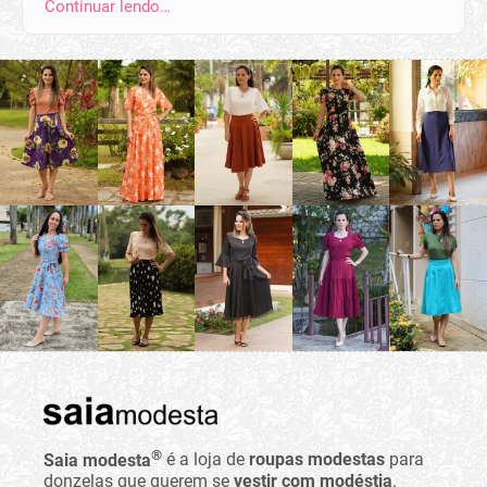
Continuar lendo…
®
Saia modesta
é a loja de
roupas modestas
para
donzelas que querem se
vestir com modéstia
.