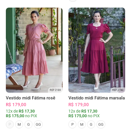
REF 2189
REF 2190
Vestido midi Fátima rosê
Vestido midi Fátima marsala
R$ 179,00
R$ 179,00
12x de
R$ 17,30
12x de
R$ 17,30
R$ 175,00
no PIX
R$ 175,00
no PIX
P
M
G
GG
P
M
G
GG