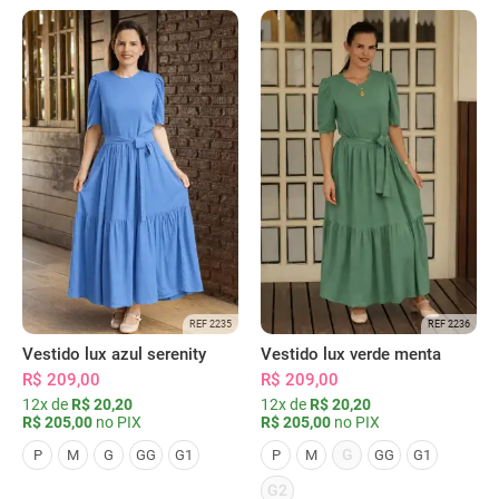
REF 2235
REF 2236
Vestido lux azul serenity
Vestido lux verde menta
R$ 209,00
R$ 209,00
12x de
R$ 20,20
12x de
R$ 20,20
R$ 205,00
no PIX
R$ 205,00
no PIX
G
P
M
G
GG
G1
P
M
GG
G1
G2