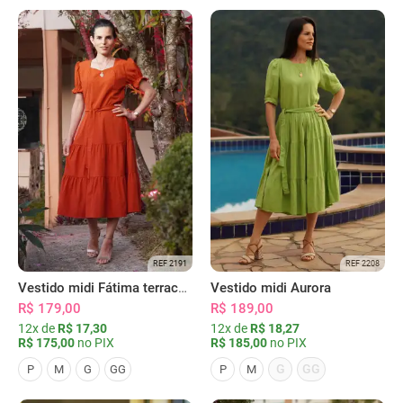
REF 2191
REF 2208
Vestido midi Fátima terracota
Vestido midi Aurora
R$ 179,00
R$ 189,00
12x de
R$ 17,30
12x de
R$ 18,27
R$ 175,00
no PIX
R$ 185,00
no PIX
G
GG
P
M
G
GG
P
M