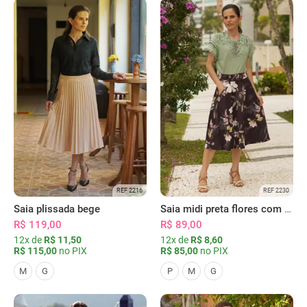
REF 2216
REF 2230
Saia plissada bege
Saia midi preta flores com bolsos
R$ 119,00
R$ 89,00
12x de
R$ 11,50
12x de
R$ 8,60
R$ 115,00
no PIX
R$ 85,00
no PIX
M
G
P
M
G