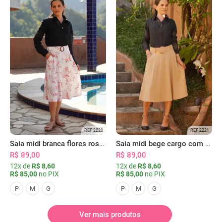
REF 2220
REF 2221
Saia midi branca flores rosas com bolsos
Saia midi bege cargo com bolsos
R$ 89,00
R$ 89,00
12x de
R$ 8,60
12x de
R$ 8,60
R$ 85,00
no PIX
R$ 85,00
no PIX
P
M
G
P
M
G
Ver mais produtos