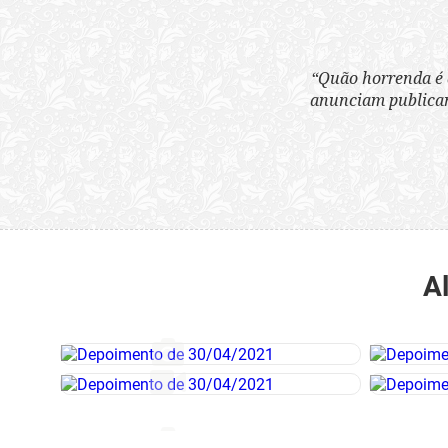
“Quão horrenda é 
anunciam publicame
A