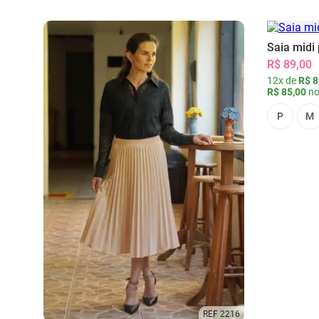
Saia midi 
R$ 89,00
12x de
R$ 8
R$ 85,00
no
P
M
REF 2216