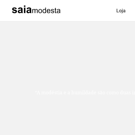
Loja
“A modéstia e a humildade são como duas ir