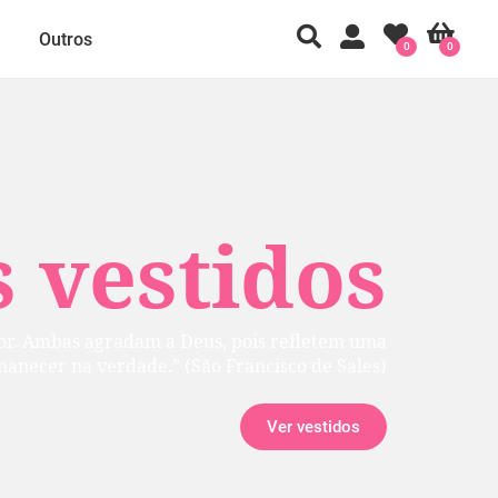
Outros
0
0
 vestidos
rior. Ambas agradam a Deus, pois refletem uma
manecer na verdade.” (São Francisco de Sales)
Ver vestidos