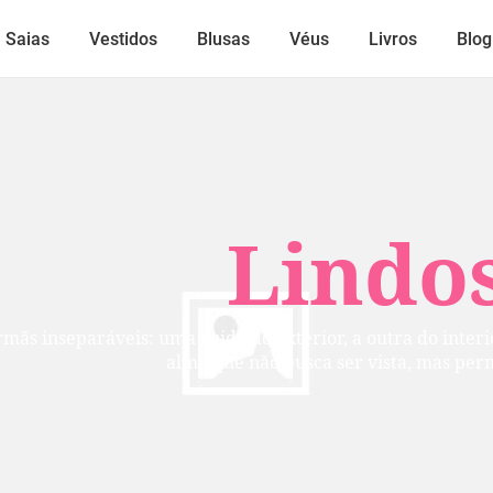
Saias
Vestidos
Blusas
Véus
Livros
Blog
Lindos
mãs inseparáveis: uma cuida do exterior, a outra do inte
alma que não busca ser vista, mas per