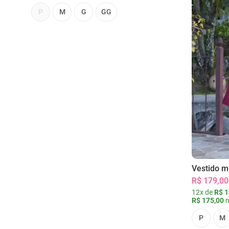
P
M
G
GG
Vestido m
R$ 179,00
12x de
R$ 1
R$ 175,00
n
P
M