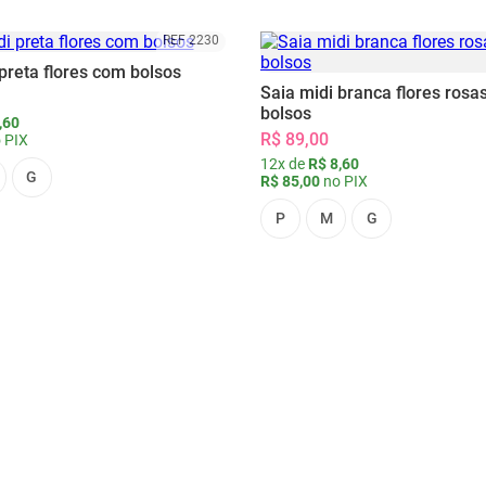
REF 2230
preta flores com bolsos
Saia midi branca flores rosa
bolsos
,60
R$ 89,00
 PIX
12x de
R$ 8,60
G
R$ 85,00
no PIX
P
M
G