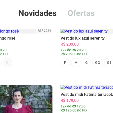
Novidades
Ofertas
REF 2224
ongo rosê
Vestido lux azul serenity
R$ 209,00
0,20
12x de
R$ 20,20
o PIX
R$ 205,00
no PIX
G
P
M
G
GG
G1
Vestido midi Fátima terracot
R$ 179,00
12x de
R$ 17,30
R$ 175,00
no PIX