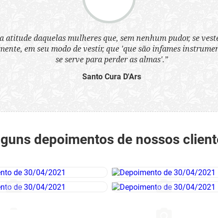
a atitude daquelas mulheres que, sem nenhum pudor, se ves
nte, em seu modo de vestir, que 'que são infames instrumen
se serve para perder as almas'.”
Santo Cura D'Ars
lguns depoimentos de nossos client