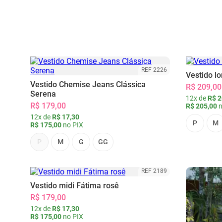
REF 2226
Vestido l
Vestido Chemise Jeans Clássica
R$ 209,00
Serena
12x de
R$ 2
R$ 179,00
R$ 205,00
n
12x de
R$ 17,30
P
M
R$ 175,00
no PIX
P
M
G
GG
REF 2189
Vestido midi Fátima rosê
R$ 179,00
12x de
R$ 17,30
R$ 175,00
no PIX