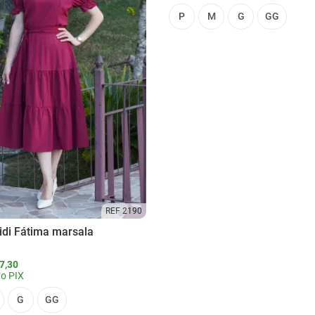
P
M
G
GG
REF 2190
idi Fátima marsala
7,30
o PIX
G
GG