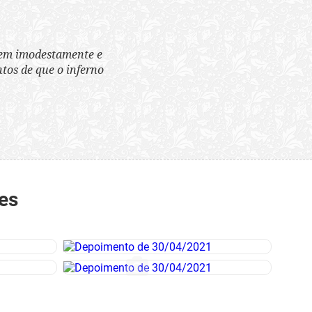
tem imodestamente e
tos de que o inferno
es