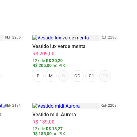
REF 2235
REF 2236
Vestido lux verde menta
R$ 209,00
12x de
R$ 20,20
R$ 205,00
no PIX
P
M
G
GG
G1
G2
REF 2191
REF 2208
a
Vestido midi Aurora
R$ 189,00
12x de
R$ 18,27
R$ 185,00
no PIX