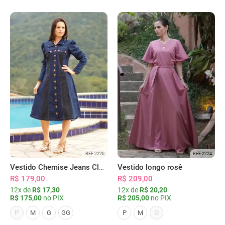
REF 2226
REF 2224
Vestido Chemise Jeans Clássica Serena
Vestido longo rosê
R$ 179,00
R$ 209,00
12x de
R$ 17,30
12x de
R$ 20,20
R$ 175,00
no PIX
R$ 205,00
no PIX
P
G
M
G
GG
P
M