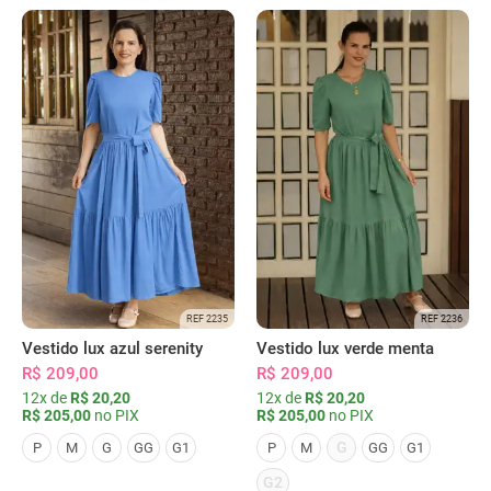
REF 2235
REF 2236
Vestido lux azul serenity
Vestido lux verde menta
R$ 209,00
R$ 209,00
12x de
R$ 20,20
12x de
R$ 20,20
R$ 205,00
no PIX
R$ 205,00
no PIX
G
P
M
G
GG
G1
P
M
GG
G1
G2