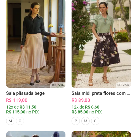
REF 2216
REF 2230
Saia plissada bege
Saia midi preta flores com bolsos
R$ 119,00
R$ 89,00
12x de
R$ 11,50
12x de
R$ 8,60
R$ 115,00
no PIX
R$ 85,00
no PIX
M
G
P
M
G