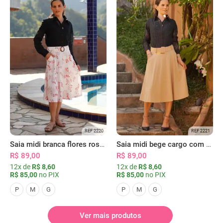
REF 2220
REF 2221
Saia midi branca flores rosas com bolsos
Saia midi bege cargo com bolsos
R$ 89,00
R$ 89,00
12x de
R$ 8,60
12x de
R$ 8,60
R$ 85,00
no PIX
R$ 85,00
no PIX
P
M
G
P
M
G
Ver mais produtos