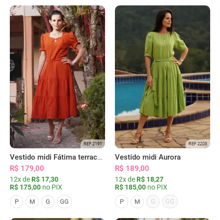
REF 2191
REF 2208
Vestido midi Fátima terracota
Vestido midi Aurora
R$ 179,00
R$ 189,00
12x de
R$ 17,30
12x de
R$ 18,27
R$ 175,00
no PIX
R$ 185,00
no PIX
G
GG
P
M
G
GG
P
M