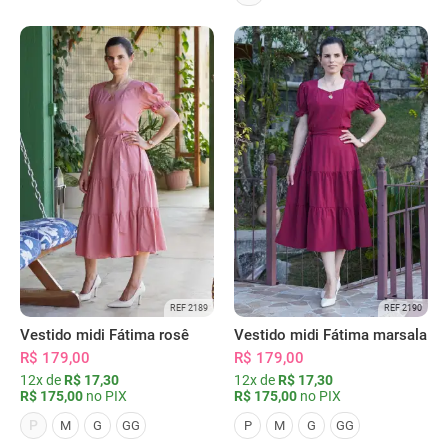
REF 2189
REF 2190
Vestido midi Fátima rosê
Vestido midi Fátima marsala
R$ 179,00
R$ 179,00
12x de
R$ 17,30
12x de
R$ 17,30
R$ 175,00
no PIX
R$ 175,00
no PIX
P
M
G
GG
P
M
G
GG