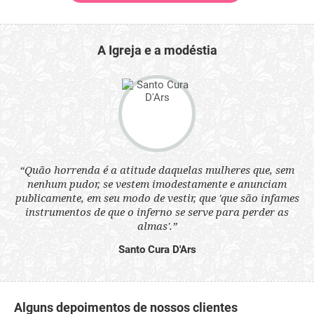
A Igreja e a modéstia
 a
“Quão horrenda é a atitude daquelas mulheres que, sem
“N
s
nenhum pudor, se vestem imodestamente e anunciam
q
ne.
publicamente, em seu modo de vestir, que 'que são infames
ou
instrumentos de que o inferno se serve para perder as
aq
almas'.”
Santo Cura D'Ars
Alguns depoimentos de nossos clientes