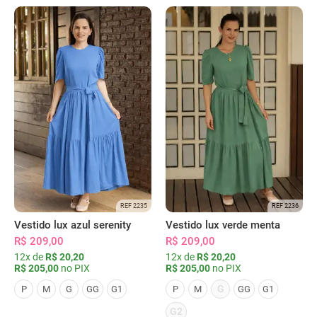
REF 2235
REF 2236
Vestido lux azul serenity
Vestido lux verde menta
R$ 209,00
R$ 209,00
12x de
R$ 20,20
12x de
R$ 20,20
R$ 205,00
no PIX
R$ 205,00
no PIX
G
P
M
G
GG
G1
P
M
GG
G1
G2