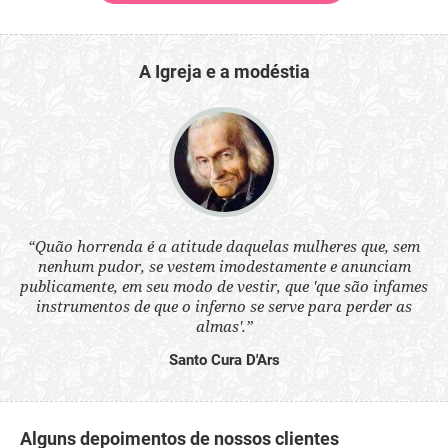
A Igreja e a modéstia
 a
“Quão horrenda é a atitude daquelas mulheres que, sem
“N
s
nenhum pudor, se vestem imodestamente e anunciam
q
ne.
publicamente, em seu modo de vestir, que 'que são infames
ou
instrumentos de que o inferno se serve para perder as
aq
almas'.”
Santo Cura D'Ars
Alguns depoimentos de nossos clientes