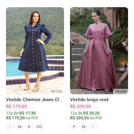
REF 2226
REF 2224
Vestido Chemise Jeans Clássica Serena
Vestido longo rosê
R$ 179,00
R$ 209,00
12x de
R$ 17,30
12x de
R$ 20,20
R$ 175,00
no PIX
R$ 205,00
no PIX
P
G
M
G
GG
P
M