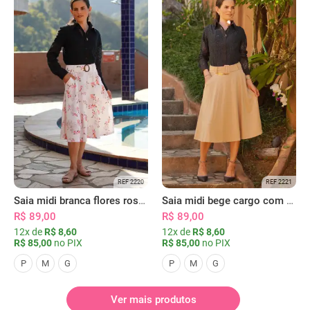
REF 2220
REF 2221
Saia midi branca flores rosas com bolsos
Saia midi bege cargo com bolsos
R$ 89,00
R$ 89,00
12x de
R$ 8,60
12x de
R$ 8,60
R$ 85,00
no PIX
R$ 85,00
no PIX
P
M
G
P
M
G
Ver mais produtos