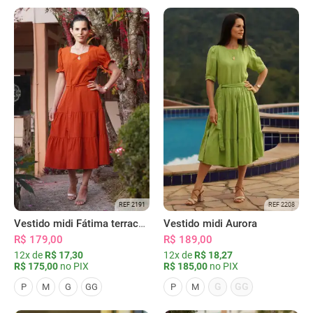
REF 2191
REF 2208
Vestido midi Fátima terracota
Vestido midi Aurora
R$ 179,00
R$ 189,00
12x de
R$ 17,30
12x de
R$ 18,27
R$ 175,00
no PIX
R$ 185,00
no PIX
G
GG
P
M
G
GG
P
M