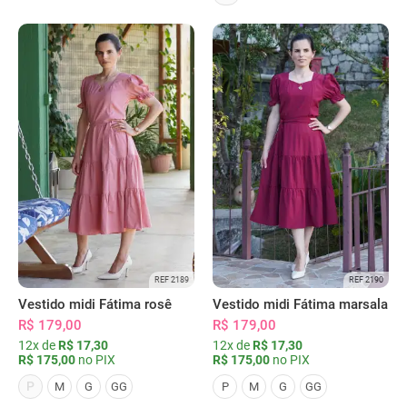
REF 2189
REF 2190
Vestido midi Fátima rosê
Vestido midi Fátima marsala
R$ 179,00
R$ 179,00
12x de
R$ 17,30
12x de
R$ 17,30
R$ 175,00
no PIX
R$ 175,00
no PIX
P
M
G
GG
P
M
G
GG