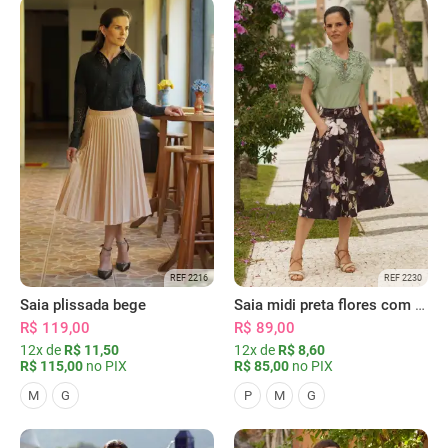
REF 2216
REF 2230
Saia plissada bege
Saia midi preta flores com bolsos
R$ 119,00
R$ 89,00
12x de
R$ 11,50
12x de
R$ 8,60
R$ 115,00
no PIX
R$ 85,00
no PIX
M
G
P
M
G