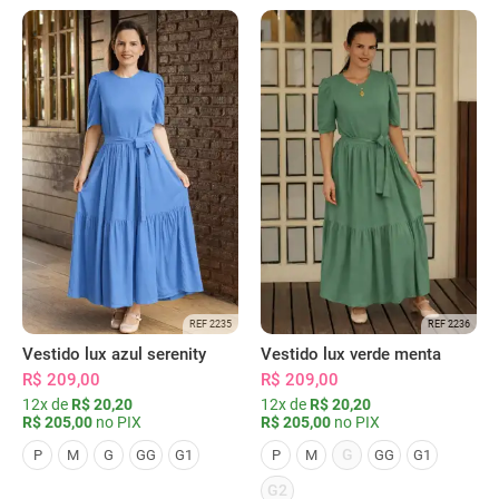
REF 2235
REF 2236
Vestido lux azul serenity
Vestido lux verde menta
R$ 209,00
R$ 209,00
12x de
R$ 20,20
12x de
R$ 20,20
R$ 205,00
no PIX
R$ 205,00
no PIX
G
P
M
G
GG
G1
P
M
GG
G1
G2