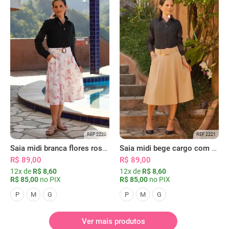
REF 2220
REF 2221
Saia midi branca flores rosas com bolsos
Saia midi bege cargo com bolsos
R$ 89,00
R$ 89,00
12x de
R$ 8,60
12x de
R$ 8,60
R$ 85,00
no PIX
R$ 85,00
no PIX
P
M
G
P
M
G
Ver mais produtos