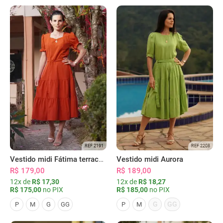
REF 2191
REF 2208
Vestido midi Fátima terracota
Vestido midi Aurora
R$ 179,00
R$ 189,00
12x de
R$ 17,30
12x de
R$ 18,27
R$ 175,00
no PIX
R$ 185,00
no PIX
G
GG
P
M
G
GG
P
M