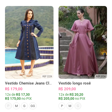
REF 2226
REF 2224
Vestido Chemise Jeans Clássica Serena
Vestido longo rosê
R$ 179,00
R$ 209,00
12x de
R$ 17,30
12x de
R$ 20,20
R$ 175,00
no PIX
R$ 205,00
no PIX
P
G
M
G
GG
P
M