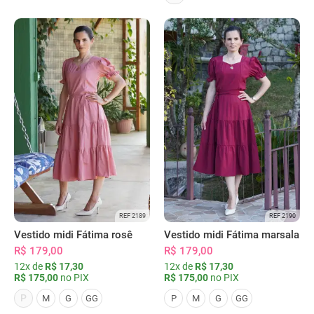
REF 2189
REF 2190
Vestido midi Fátima rosê
Vestido midi Fátima marsala
R$ 179,00
R$ 179,00
12x de
R$ 17,30
12x de
R$ 17,30
R$ 175,00
no PIX
R$ 175,00
no PIX
P
M
G
GG
P
M
G
GG