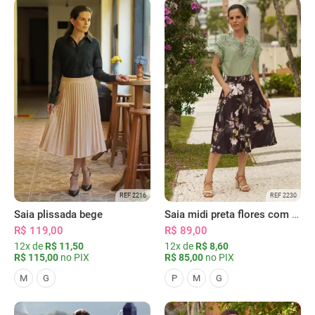
REF 2216
REF 2230
Saia plissada bege
Saia midi preta flores com bolsos
R$ 119,00
R$ 89,00
12x de
R$ 11,50
12x de
R$ 8,60
R$ 115,00
no PIX
R$ 85,00
no PIX
M
G
P
M
G