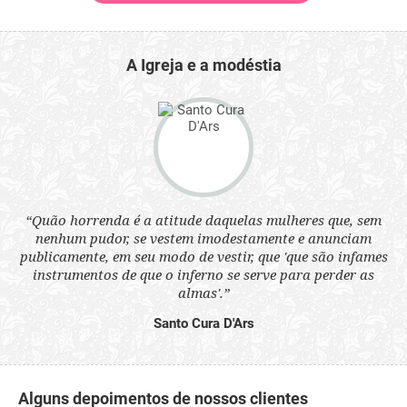
A Igreja e a modéstia
 a
“Quão horrenda é a atitude daquelas mulheres que, sem
“N
s
nenhum pudor, se vestem imodestamente e anunciam
q
ne.
publicamente, em seu modo de vestir, que 'que são infames
ou
instrumentos de que o inferno se serve para perder as
aq
almas'.”
Santo Cura D'Ars
Alguns depoimentos de nossos clientes