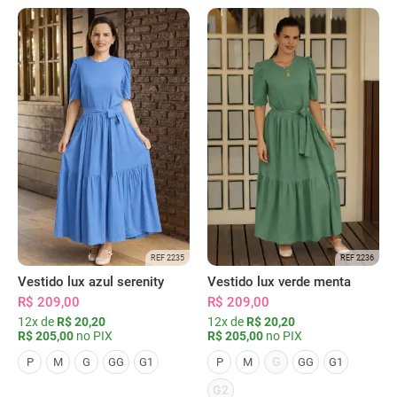
REF 2235
REF 2236
Vestido lux azul serenity
Vestido lux verde menta
R$ 209,00
R$ 209,00
12x de
R$ 20,20
12x de
R$ 20,20
R$ 205,00
no PIX
R$ 205,00
no PIX
G
P
M
G
GG
G1
P
M
GG
G1
G2