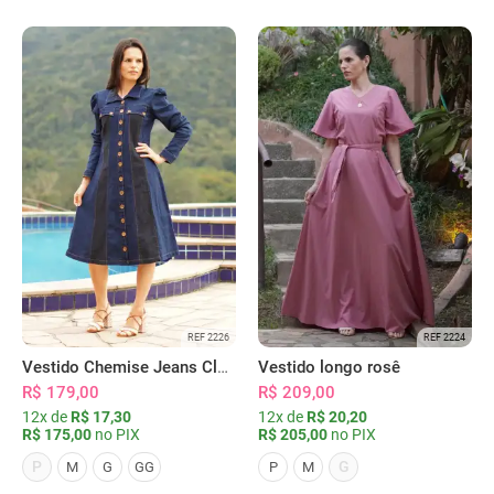
REF 2226
REF 2224
Vestido Chemise Jeans Clássica Serena
Vestido longo rosê
R$ 179,00
R$ 209,00
12x de
R$ 17,30
12x de
R$ 20,20
R$ 175,00
no PIX
R$ 205,00
no PIX
P
G
M
G
GG
P
M