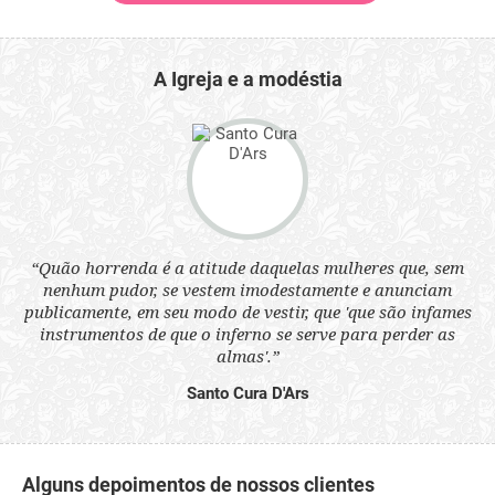
A Igreja e a modéstia
 a
“Quão horrenda é a atitude daquelas mulheres que, sem
“N
s
nenhum pudor, se vestem imodestamente e anunciam
q
ne.
publicamente, em seu modo de vestir, que 'que são infames
ou
instrumentos de que o inferno se serve para perder as
aq
almas'.”
Santo Cura D'Ars
Alguns depoimentos de nossos clientes