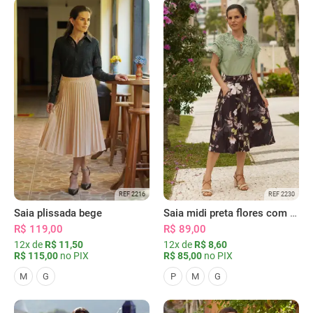
REF 2216
REF 2230
Saia plissada bege
Saia midi preta flores com bolsos
R$ 119,00
R$ 89,00
12x de
R$ 11,50
12x de
R$ 8,60
R$ 115,00
no PIX
R$ 85,00
no PIX
M
G
P
M
G