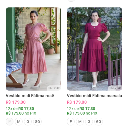
REF 2189
REF 2190
Vestido midi Fátima rosê
Vestido midi Fátima marsala
R$ 179,00
R$ 179,00
12x de
R$ 17,30
12x de
R$ 17,30
R$ 175,00
no PIX
R$ 175,00
no PIX
P
M
G
GG
P
M
G
GG