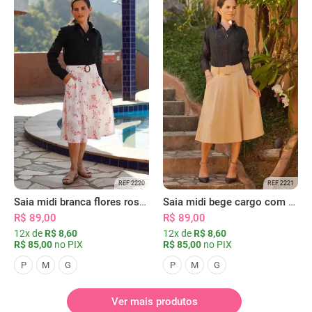
REF 2220
REF 2221
Saia midi branca flores rosas com bolsos
Saia midi bege cargo com bolsos
R$ 89,00
R$ 89,00
12x de
R$ 8,60
12x de
R$ 8,60
R$ 85,00
no PIX
R$ 85,00
no PIX
P
M
G
P
M
G
Ver mais produtos