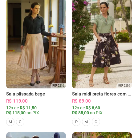
REF 2216
REF 2230
Saia plissada bege
Saia midi preta flores com bolsos
R$ 119,00
R$ 89,00
12x de
R$ 11,50
12x de
R$ 8,60
R$ 115,00
no PIX
R$ 85,00
no PIX
M
G
P
M
G