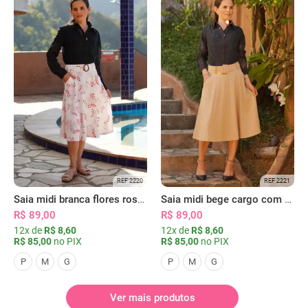
REF 2220
REF 2221
Saia midi branca flores rosas com bolsos
Saia midi bege cargo com bolsos
R$ 89,00
R$ 89,00
12x de
R$ 8,60
12x de
R$ 8,60
R$ 85,00
no PIX
R$ 85,00
no PIX
P
M
G
P
M
G
Ver mais produtos