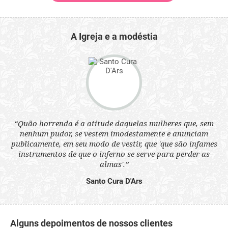
A Igreja e a modéstia
 a
“Quão horrenda é a atitude daquelas mulheres que, sem
“N
s
nenhum pudor, se vestem imodestamente e anunciam
q
ne.
publicamente, em seu modo de vestir, que 'que são infames
ou
instrumentos de que o inferno se serve para perder as
aq
almas'.”
Santo Cura D'Ars
Alguns depoimentos de nossos clientes