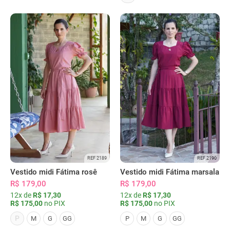
REF 2189
REF 2190
Vestido midi Fátima rosê
Vestido midi Fátima marsala
R$ 179,00
R$ 179,00
12x de
R$ 17,30
12x de
R$ 17,30
R$ 175,00
no PIX
R$ 175,00
no PIX
P
M
G
GG
P
M
G
GG