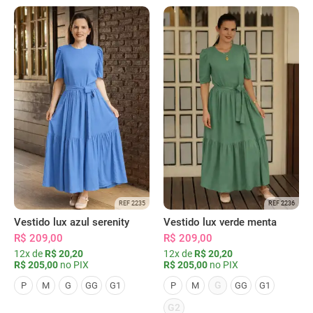
REF 2235
REF 2236
Vestido lux azul serenity
Vestido lux verde menta
R$ 209,00
R$ 209,00
12x de
R$ 20,20
12x de
R$ 20,20
R$ 205,00
no PIX
R$ 205,00
no PIX
G
P
M
G
GG
G1
P
M
GG
G1
G2