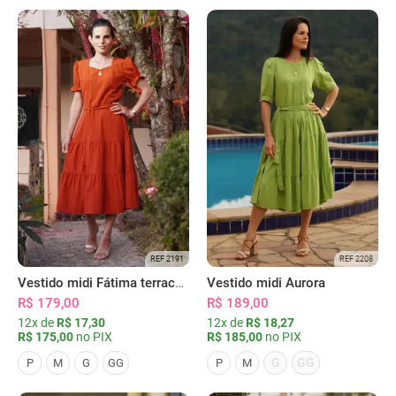
REF 2191
REF 2208
Vestido midi Fátima terracota
Vestido midi Aurora
R$ 179,00
R$ 189,00
12x de
R$ 17,30
12x de
R$ 18,27
R$ 175,00
no PIX
R$ 185,00
no PIX
G
GG
P
M
G
GG
P
M