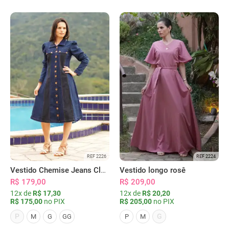
REF 2226
REF 2224
Vestido Chemise Jeans Clássica Serena
Vestido longo rosê
R$ 179,00
R$ 209,00
12x de
R$ 17,30
12x de
R$ 20,20
R$ 175,00
no PIX
R$ 205,00
no PIX
P
G
M
G
GG
P
M