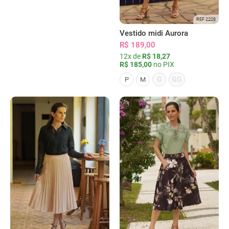
REF 2208
Vestido midi Aurora
R$ 189,00
12x de
R$ 18,27
R$ 185,00
no PIX
G
GG
P
M