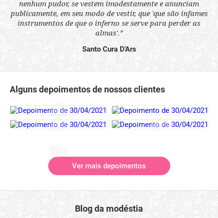
nenhum pudor, se vestem imodestamente e anunciam
s
q
publicamente, em seu modo de vestir, que 'que são infames
ne.
ou
instrumentos de que o inferno se serve para perder as
aq
almas'.”
Santo Cura D'Ars
Alguns depoimentos de nossos clientes
Ver mais depoimentos
Blog da modéstia