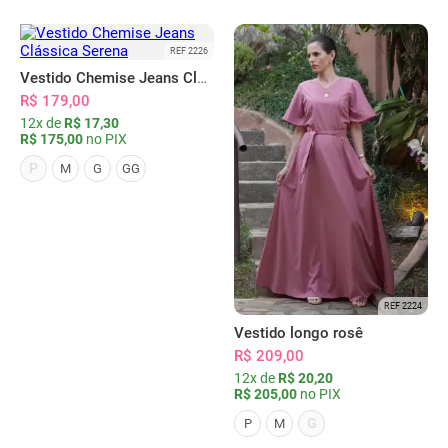
REF 2226
Vestido Chemise Jeans Clássica Serena
R$ 179,00
12x de
R$ 17,30
R$ 175,00
no PIX
P
M
G
GG
REF 2224
Vestido longo rosê
R$ 209,00
12x de
R$ 20,20
R$ 205,00
no PIX
G
P
M