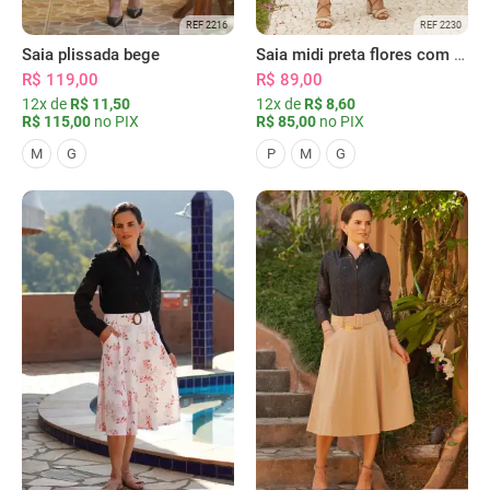
REF 2216
REF 2230
Saia plissada bege
Saia midi preta flores com bolsos
R$ 119,00
R$ 89,00
12x de
R$ 11,50
12x de
R$ 8,60
R$ 115,00
no PIX
R$ 85,00
no PIX
M
G
P
M
G