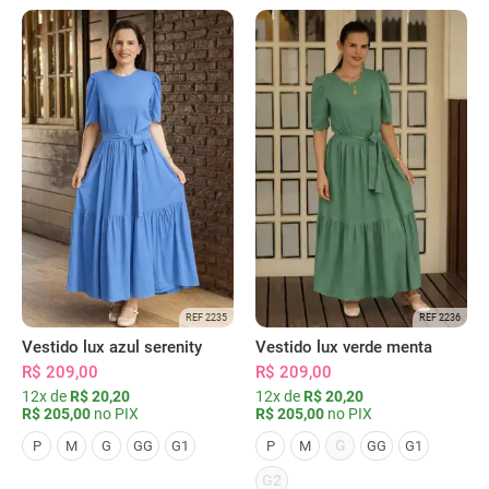
REF 2235
REF 2236
Vestido lux azul serenity
Vestido lux verde menta
R$ 209,00
R$ 209,00
12x de
R$ 20,20
12x de
R$ 20,20
R$ 205,00
no PIX
R$ 205,00
no PIX
G
P
M
G
GG
G1
P
M
GG
G1
G2