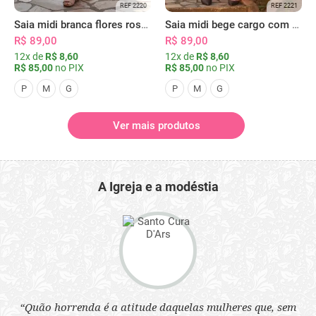
REF 2220
REF 2221
Saia midi branca flores rosas com bolsos
Saia midi bege cargo com bolsos
R$ 89,00
R$ 89,00
12x de
R$ 8,60
12x de
R$ 8,60
R$ 85,00
no PIX
R$ 85,00
no PIX
P
M
G
P
M
G
Ver mais produtos
A Igreja e a modéstia
“Quão horrenda é a atitude daquelas mulheres que, sem
 a
“N