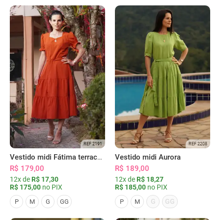
REF 2191
REF 2208
Vestido midi Fátima terracota
Vestido midi Aurora
R$ 179,00
R$ 189,00
12x de
R$ 17,30
12x de
R$ 18,27
R$ 175,00
no PIX
R$ 185,00
no PIX
G
GG
P
M
G
GG
P
M