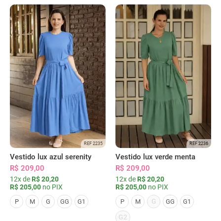
REF 2235
REF 2236
Vestido lux azul serenity
Vestido lux verde menta
R$ 209,00
R$ 209,00
12x de
R$ 20,20
12x de
R$ 20,20
R$ 205,00
no PIX
R$ 205,00
no PIX
G
P
M
G
GG
G1
P
M
GG
G1
G2