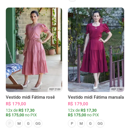
REF 2189
REF 2190
Vestido midi Fátima rosê
Vestido midi Fátima marsala
R$ 179,00
R$ 179,00
12x de
R$ 17,30
12x de
R$ 17,30
R$ 175,00
no PIX
R$ 175,00
no PIX
P
M
G
GG
P
M
G
GG