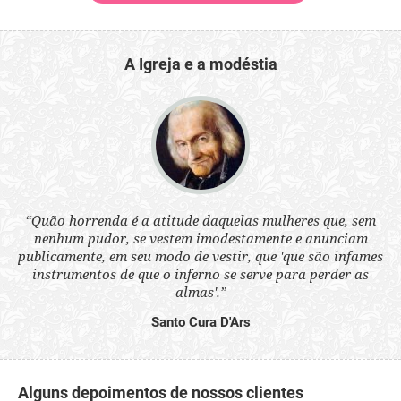
A Igreja e a modéstia
 a
“Quão horrenda é a atitude daquelas mulheres que, sem
“N
s
nenhum pudor, se vestem imodestamente e anunciam
q
ne.
publicamente, em seu modo de vestir, que 'que são infames
ou
instrumentos de que o inferno se serve para perder as
aq
almas'.”
Santo Cura D'Ars
Alguns depoimentos de nossos clientes