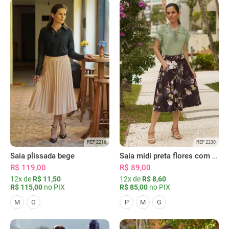
REF 2216
REF 2230
Saia plissada bege
Saia midi preta flores com bolsos
R$ 119,00
R$ 89,00
12x de
R$ 11,50
12x de
R$ 8,60
R$ 115,00
no PIX
R$ 85,00
no PIX
M
G
P
M
G