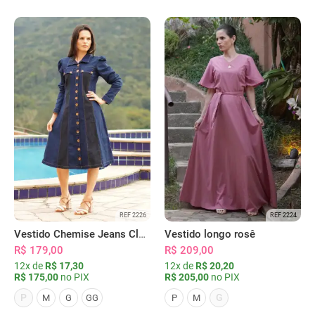
REF 2226
REF 2224
Vestido Chemise Jeans Clássica Serena
Vestido longo rosê
R$ 179,00
R$ 209,00
12x de
R$ 17,30
12x de
R$ 20,20
R$ 175,00
no PIX
R$ 205,00
no PIX
P
G
M
G
GG
P
M