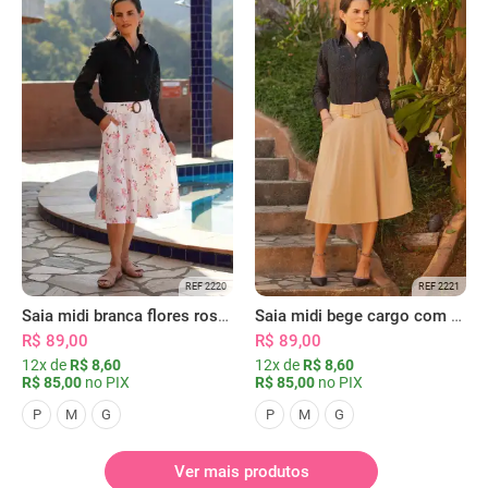
REF 2220
REF 2221
Saia midi branca flores rosas com bolsos
Saia midi bege cargo com bolsos
R$ 89,00
R$ 89,00
12x de
R$ 8,60
12x de
R$ 8,60
R$ 85,00
no PIX
R$ 85,00
no PIX
P
M
G
P
M
G
Ver mais produtos