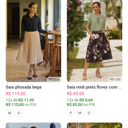
REF 2216
REF 2230
Saia plissada bege
Saia midi preta flores com bolsos
R$ 119,00
R$ 89,00
12x de
R$ 11,50
12x de
R$ 8,60
R$ 115,00
no PIX
R$ 85,00
no PIX
M
G
P
M
G