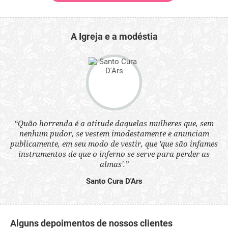
A Igreja e a modéstia
“Quão horrenda é a atitude daquelas mulheres que, sem
 a
“N
nenhum pudor, se vestem imodestamente e anunciam
s
q
publicamente, em seu modo de vestir, que 'que são infames
ne.
ou
instrumentos de que o inferno se serve para perder as
aq
almas'.”
Santo Cura D'Ars
Alguns depoimentos de nossos clientes