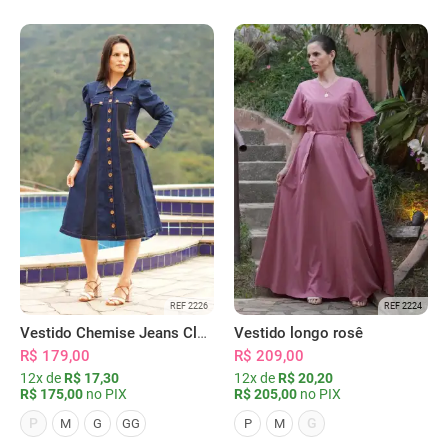
REF 2226
REF 2224
Vestido Chemise Jeans Clássica Serena
Vestido longo rosê
R$ 179,00
R$ 209,00
12x de
R$ 17,30
12x de
R$ 20,20
R$ 175,00
no PIX
R$ 205,00
no PIX
P
G
M
G
GG
P
M