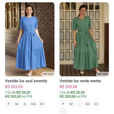
REF 2235
REF 2236
Vestido lux azul serenity
Vestido lux verde menta
R$ 209,00
R$ 209,00
12x de
R$ 20,20
12x de
R$ 20,20
R$ 205,00
no PIX
R$ 205,00
no PIX
G
P
M
G
GG
G1
P
M
GG
G1
G2