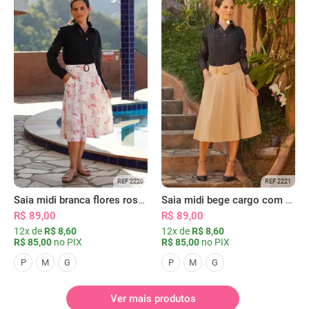
REF 2220
REF 2221
Saia midi branca flores rosas com bolsos
Saia midi bege cargo com bolsos
R$ 89,00
R$ 89,00
12x de
R$ 8,60
12x de
R$ 8,60
R$ 85,00
no PIX
R$ 85,00
no PIX
P
M
G
P
M
G
Ver mais produtos