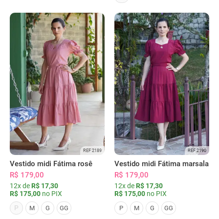
REF 2189
REF 2190
Vestido midi Fátima rosê
Vestido midi Fátima marsala
R$ 179,00
R$ 179,00
12x de
R$ 17,30
12x de
R$ 17,30
R$ 175,00
no PIX
R$ 175,00
no PIX
P
M
G
GG
P
M
G
GG