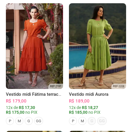
REF 2191
REF 2208
Vestido midi Fátima terracota
Vestido midi Aurora
R$ 179,00
R$ 189,00
12x de
R$ 17,30
12x de
R$ 18,27
R$ 175,00
no PIX
R$ 185,00
no PIX
G
GG
P
M
G
GG
P
M