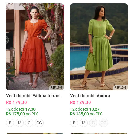
REF 2191
REF 2208
Vestido midi Fátima terracota
Vestido midi Aurora
R$ 179,00
R$ 189,00
12x de
R$ 17,30
12x de
R$ 18,27
R$ 175,00
no PIX
R$ 185,00
no PIX
G
GG
P
M
G
GG
P
M