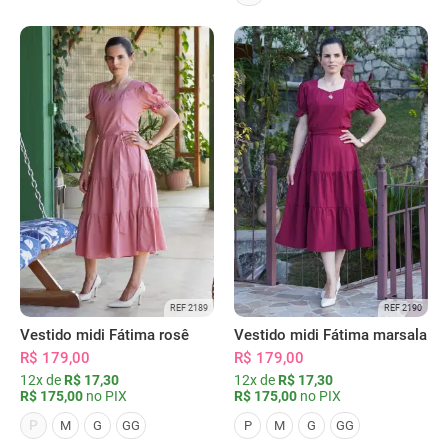
REF 2189
REF 2190
Vestido midi Fátima rosê
Vestido midi Fátima marsala
R$ 179,00
R$ 179,00
12x de
R$ 17,30
12x de
R$ 17,30
R$ 175,00
no PIX
R$ 175,00
no PIX
P
M
G
GG
P
M
G
GG