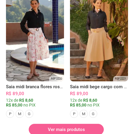
REF 2220
REF 2221
Saia midi branca flores rosas com bolsos
Saia midi bege cargo com bolsos
R$ 89,00
R$ 89,00
12x de
R$ 8,60
12x de
R$ 8,60
R$ 85,00
no PIX
R$ 85,00
no PIX
P
M
G
P
M
G
Ver mais produtos