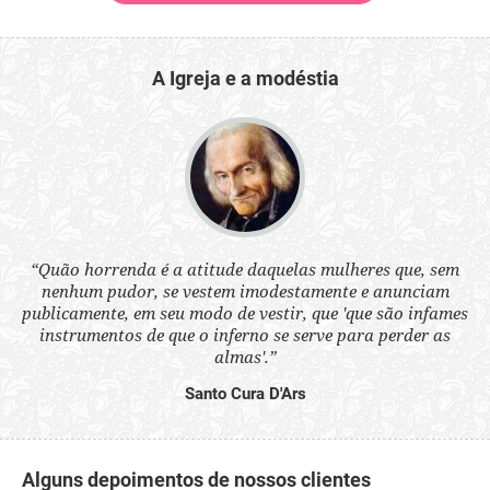
A Igreja e a modéstia
 a
“Quão horrenda é a atitude daquelas mulheres que, sem
“N
s
nenhum pudor, se vestem imodestamente e anunciam
q
ne.
publicamente, em seu modo de vestir, que 'que são infames
ou
instrumentos de que o inferno se serve para perder as
aq
almas'.”
Santo Cura D'Ars
Alguns depoimentos de nossos clientes