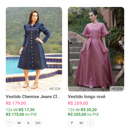
REF 2226
REF 2224
Vestido Chemise Jeans Clássica Serena
Vestido longo rosê
R$ 179,00
R$ 209,00
12x de
R$ 17,30
12x de
R$ 20,20
R$ 175,00
no PIX
R$ 205,00
no PIX
P
G
M
G
GG
P
M