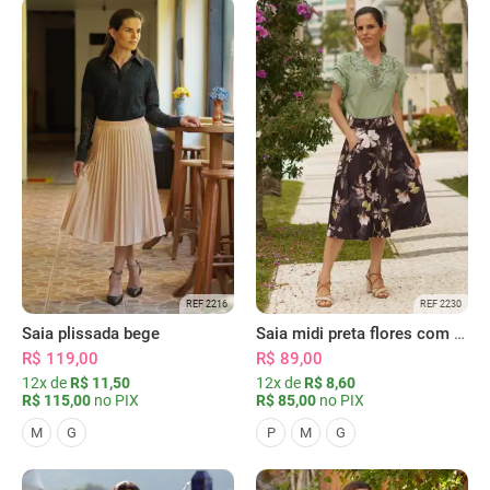
REF 2216
REF 2230
Saia plissada bege
Saia midi preta flores com bolsos
R$ 119,00
R$ 89,00
12x de
R$ 11,50
12x de
R$ 8,60
R$ 115,00
no PIX
R$ 85,00
no PIX
M
G
P
M
G