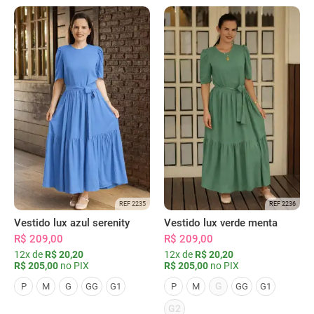
REF 2235
REF 2236
Vestido lux azul serenity
Vestido lux verde menta
R$ 209,00
R$ 209,00
12x de
R$ 20,20
12x de
R$ 20,20
R$ 205,00
no PIX
R$ 205,00
no PIX
G
P
M
G
GG
G1
P
M
GG
G1
G2