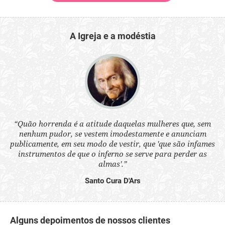
A Igreja e a modéstia
 a
“Quão horrenda é a atitude daquelas mulheres que, sem
“N
s
nenhum pudor, se vestem imodestamente e anunciam
q
ne.
publicamente, em seu modo de vestir, que 'que são infames
ou
instrumentos de que o inferno se serve para perder as
aq
almas'.”
Santo Cura D'Ars
Alguns depoimentos de nossos clientes