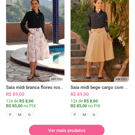
REF 2220
REF 2221
Saia midi branca flores rosas com bolsos
Saia midi bege cargo com bolsos
R$ 89,00
R$ 89,00
12x de
R$ 8,60
12x de
R$ 8,60
R$ 85,00
no PIX
R$ 85,00
no PIX
P
M
G
P
M
G
Ver mais produtos