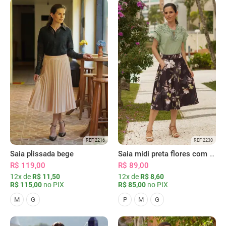
REF 2216
REF 2230
Saia plissada bege
Saia midi preta flores com bolsos
R$ 119,00
R$ 89,00
12x de
R$ 11,50
12x de
R$ 8,60
R$ 115,00
no PIX
R$ 85,00
no PIX
M
G
P
M
G