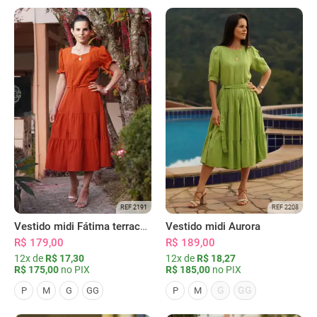
REF 2191
REF 2208
Vestido midi Fátima terracota
Vestido midi Aurora
R$ 179,00
R$ 189,00
12x de
R$ 17,30
12x de
R$ 18,27
R$ 175,00
no PIX
R$ 185,00
no PIX
G
GG
P
M
G
GG
P
M