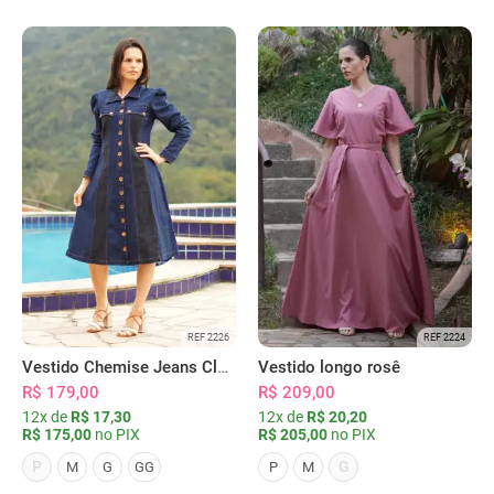
REF 2226
REF 2224
Vestido Chemise Jeans Clássica Serena
Vestido longo rosê
R$ 179,00
R$ 209,00
12x de
R$ 17,30
12x de
R$ 20,20
R$ 175,00
no PIX
R$ 205,00
no PIX
P
G
M
G
GG
P
M