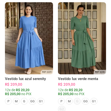
REF 2235
REF 2236
Vestido lux azul serenity
Vestido lux verde menta
R$ 209,00
R$ 209,00
12x de
R$ 20,20
12x de
R$ 20,20
R$ 205,00
no PIX
R$ 205,00
no PIX
G
P
M
G
GG
G1
P
M
GG
G1
G2