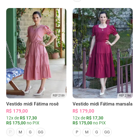
REF 2189
REF 2190
Vestido midi Fátima rosê
Vestido midi Fátima marsala
R$ 179,00
R$ 179,00
12x de
R$ 17,30
12x de
R$ 17,30
R$ 175,00
no PIX
R$ 175,00
no PIX
P
M
G
GG
P
M
G
GG