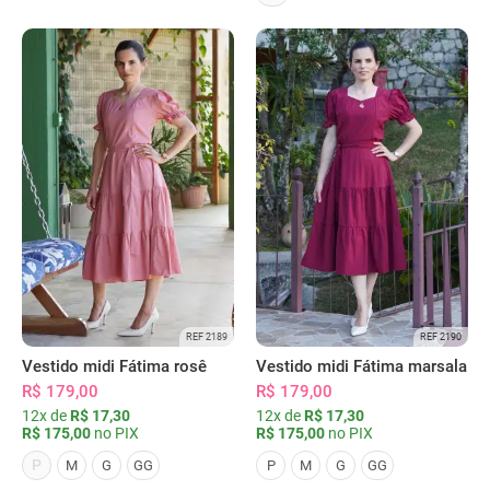
REF 2189
REF 2190
Vestido midi Fátima rosê
Vestido midi Fátima marsala
R$ 179,00
R$ 179,00
12x de
R$ 17,30
12x de
R$ 17,30
R$ 175,00
no PIX
R$ 175,00
no PIX
P
M
G
GG
P
M
G
GG