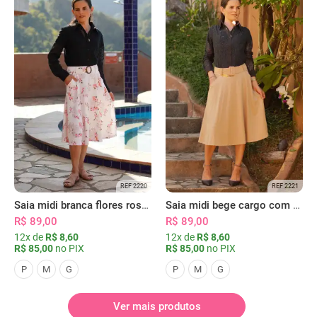
REF 2220
REF 2221
Saia midi branca flores rosas com bolsos
Saia midi bege cargo com bolsos
R$ 89,00
R$ 89,00
12x de
R$ 8,60
12x de
R$ 8,60
R$ 85,00
no PIX
R$ 85,00
no PIX
P
M
G
P
M
G
Ver mais produtos