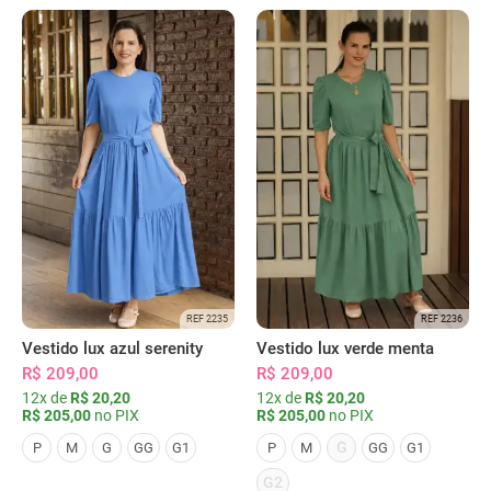
REF 2235
REF 2236
Vestido lux azul serenity
Vestido lux verde menta
R$ 209,00
R$ 209,00
12x de
R$ 20,20
12x de
R$ 20,20
R$ 205,00
no PIX
R$ 205,00
no PIX
G
P
M
G
GG
G1
P
M
GG
G1
G2