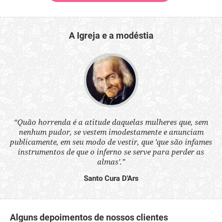
A Igreja e a modéstia
 a
“Quão horrenda é a atitude daquelas mulheres que, sem
“N
s
nenhum pudor, se vestem imodestamente e anunciam
q
ne.
publicamente, em seu modo de vestir, que 'que são infames
ou
instrumentos de que o inferno se serve para perder as
aq
almas'.”
Santo Cura D'Ars
Alguns depoimentos de nossos clientes