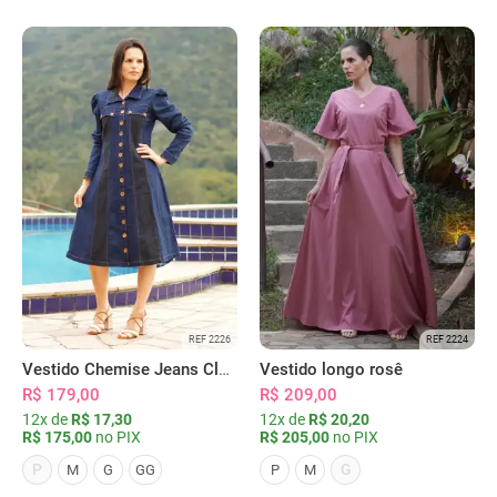
REF 2226
REF 2224
Vestido Chemise Jeans Clássica Serena
Vestido longo rosê
R$ 179,00
R$ 209,00
12x de
R$ 17,30
12x de
R$ 20,20
R$ 175,00
no PIX
R$ 205,00
no PIX
P
G
M
G
GG
P
M