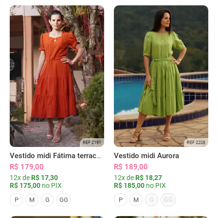
REF 2191
REF 2208
Vestido midi Fátima terracota
Vestido midi Aurora
R$ 179,00
R$ 189,00
12x de
R$ 17,30
12x de
R$ 18,27
R$ 175,00
no PIX
R$ 185,00
no PIX
G
GG
P
M
G
GG
P
M