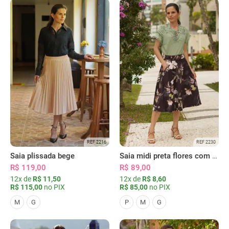
REF 2216
REF 2230
Saia plissada bege
Saia midi preta flores com bolsos
R$ 119,00
R$ 89,00
12x de
R$ 11,50
12x de
R$ 8,60
R$ 115,00
no PIX
R$ 85,00
no PIX
M
G
P
M
G